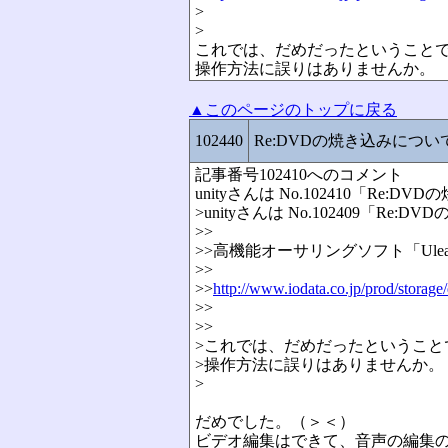
>
>
これでは、だめだったということ
操作方法に誤りはありませんか。
▲このページのトップに戻る
102440
Re:DVDの焼き込みにつ
記事番号102410へのコメント
unityさんは No.102410「R
>unityさんは No.102409「
>>
>>高機能オーサリングソフト「Ulead DVD
>>
>>
http://www.iodata.co.jp/prod/storage
>>
>>
>これでは、だめだったということ
>操作方法に誤りはありませんか。
>
だめでした。（＞＜）
ビデオ編集はできて、音声の編集の