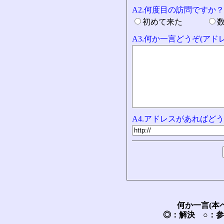
A2.何度目の訪問ですか？
初めて来た
A3.何か一言どうぞ(ア
A4.アドレスがあればどう
何か一言(本
◎：解決 ○：