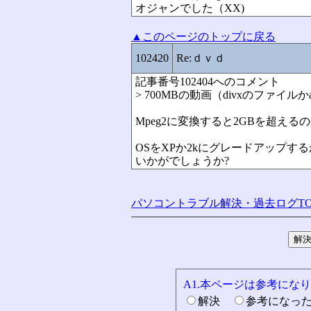
オジャンでした（XX)
▲このページのトップに戻る
102420
Re:ｄｖｄ
記事番号102404へのコメント
> 700MBの動画（divxのファイルか
Mpeg2に変換すると2GBを超える
OSをXPか2kにグレードアップ
いかがでしょうか?
パソコントラブル解決・過去ログTO
A1.本ページは参考にな
解決
参考になっ