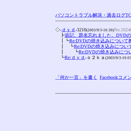
パソコントラブル解決・過去ログTO
◇-
ｄｖｄ
-3210
No.1024
(2003/9/3-16:39)
　┣
追記。題名忘れました。DVD
　┃┗
Re:DVDの焼き込みについ
　┃　┗
Re:DVDの焼き込みにつ
　┃　　┗
Re:DVDの焼き込みに
　┗
Re:ｄｖｄ
-ｏ２ｋａ
(2003/9/3-19:0
「何か一言」を書く
Facebook