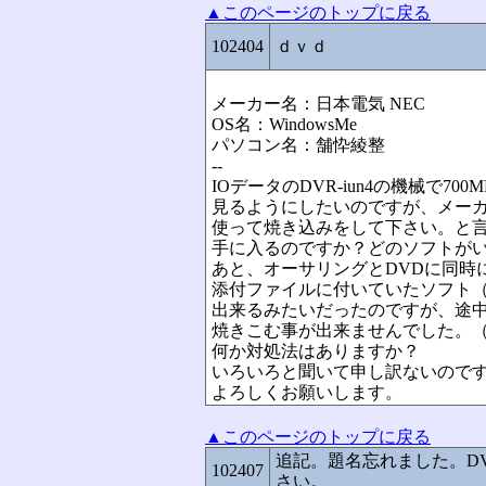
▲このページのトップに戻る
102404
ｄｖｄ
メーカー名：日本電気 NEC
OS名：WindowsMe
パソコン名：舗忰綾整
--
IOデータのDVR-iun4の機械で7
見るようにしたいのですが、メー
使って焼き込みをして下さい。と
手に入るのですか？どのソフトが
あと、オーサリングとDVDに同時
添付ファイルに付いていたソフト（U
出来るみたいだったのですが、途
焼きこむ事が出来ませんでした。（
何か対処法はありますか？
いろいろと聞いて申し訳ないので
よろしくお願いします。
▲このページのトップに戻る
追記。題名忘れました。D
102407
さい。