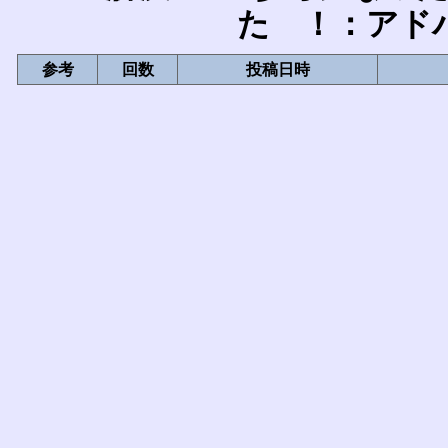
た ！：アド
参考
回数
投稿日時