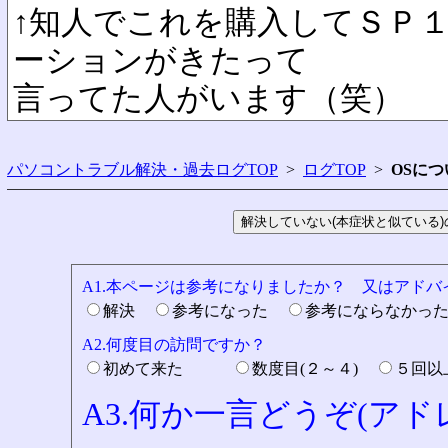
↑知人でこれを購入してＳＰ
ーションがきたって
言ってた人がいます（笑）
パソコントラブル解決・過去ログTOP
>
ログTOP
>
OSにつ
A1.本ページは参考になりましたか？ 又はアド
解決
参考になった
参考にならなかっ
A2.何度目の訪問ですか？
初めて来た
数度目(２～４)
５回
A3.何か一言どうぞ(ア