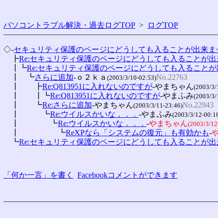
パソコントラブル解決・過去ログTOP
>
ログTOP
◇-
セキュリティ保護のページにどうしても入ることが出来ま
　┣
Re:セキュリティ保護のページにどうしても入ることが
　┃┗
Re:セキュリティ保護のページにどうしても入ること
　┃　┗
さらに追加
-ｏ２ｋａ
No.22763
(2003/3/10-02:53)
　┃　　┣
Re:Q813951に入れないのですが
-やまちゃん
(2003/3/
　┃　　┃┗
Re:Q813951に入れないのですが
-やまふみ
(2003/3/
　┃　　┗
Re:さらに追加
-やまちゃん
No.22943
(2003/3/11-23:46)
　┃　　　┗
Re:ウイルスかいな．．．
-やまふみ
(2003/3/12-00:1
　┃　　　　┗
Re:ウイルスかいな．．．
-
やまちゃん
(2003/3/12
　┃　　　　　┗
ReXPなら「システムの復元」も有効かも
-
　┗
Re:セキュリティ保護のページにどうしても入ることが
「何か一言」を書く
Facebookコメントができます