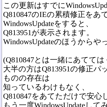
この更新はすでにWindowsUp
Q810847のIEの累積修正を
WindowsUpdateをすると、
Q813951が表示されます。
WindowsUpdateのほうか
(Q810847とは一緒にあて
大半の方はQ813951の修正
ものの存在は
知っているわけもなく、
Q810847をあてただけで安心
もう一度WindowsUpdat