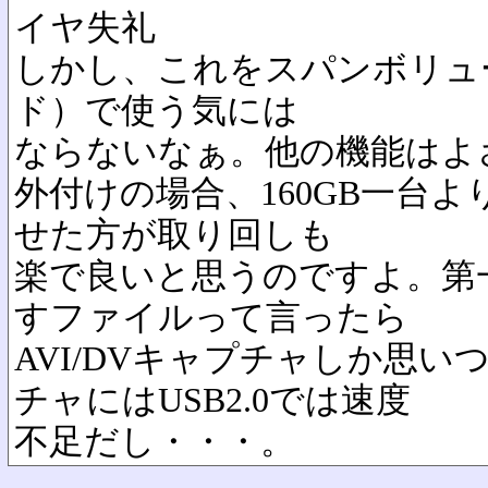
イヤ失礼
しかし、これをスパンボリュ
ド）で使う気には
ならないなぁ。他の機能はよ
外付けの場合、160GB一台よ
せた方が取り回しも
楽で良いと思うのですよ。第一
すファイルって言ったら
AVI/DVキャプチャしか思い
チャにはUSB2.0では速度
不足だし・・・。