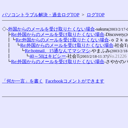
パソコントラブル解決・過去ログTOP
>
ログTOP
◇-
外国からのメールを受け取りたくない場合
-sakura
(2003/2/17-
　┣
Re:外国からのメールを受け取りたくない場合
-Discovery
(2
　┃┗
Re:外国からのメールを受け取りたくない場合
-ｏ２ｋ
　┃　┗
Re:外国からのメールを受け取りたくない場合
-社会T
　┃　　┗
Re:hotmail、15通なんてマシマシ
-やまふみ
(2003/2/18
　┃　　　┗
40～50はキビシー
-社会T
No.21226
(2003/2/18-11:37)
　┗
Re:外国からのメールを受け取りたくない場合
-さやかの
「何か一言」を書く
Facebookコメントができます