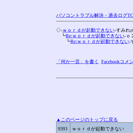
パソコントラブル解決・過去ログTO
◇-
ｗｏｒｄが起動できない
-すみれ
(
　┗
Re:ｗｏｒｄが起動できない
-ｏ
　　┗
Re:ｗｏｒｄが起動できない
「何か一言」を書く
Facebook
▲このページのトップに戻る
9393
ｗｏｒｄが起動できない