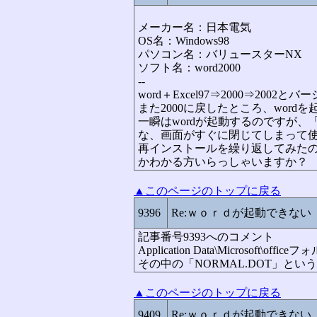
メーカー名：日本電気
OS名：Windows98
パソコン名：バリュースターNX
ソフト名：word2000
--
word＋Excel97⇒2000⇒2002
また2000に戻したところ、word
一瞬はwordが起動するのですが、「
な、画面がすぐに閉じてしまって使え
再インストールを繰り返してみた
かわかる方いらっしゃいますか？
▲このページのトップに戻る
9396
Re:ｗｏｒｄが起動できない
記事番号9393へのコメント
Application Data\Microsoft\
その中の「NORMAL.DOT」と
▲このページのトップに戻る
9409
Re:ｗｏｒｄが起動できない