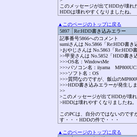
>
このメッセージが出てHDDが壊れ
HDDは壊れやすくなりましたね。
▲このページのトップに戻る
5897
Re:HDD書き込みエラー
記事番号5866へのコメント
sumiさんは No.5866「Re:H
>おやじさんは No.5863「Re:
>>甲斐さんは No.5852「HDD
>>>OS名：WindowsMe
>>>パソコン名：iiyama MP800UC
>>>ソフト名：OS
>>>質問なのですが、飯山のMP800
>>>HDD書き込みエラーが発生し
>>
>このメッセージが出てHDDが壊
>HDDは壊れやすくなりましたね。
このPCは、自分のではないのです
す・・・HDDの件で・・・
▲このページのトップに戻る