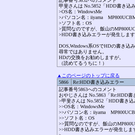
記事番号5852へのコメント
甲斐さんは No.5852「HDD書
>OS名：WindowsMe
>パソコン名：iiyama MP800UCB
>ソフト名：OS
>質問なのですが、飯山のMP800UC
>HDD書き込みエラーが発生しま
DOS,Windows系OSでHDの書
尋常ではありません。
HDの交換をお勧めしますが。
（読めてるうちに！）
▲このページのトップに戻る
5866
Re:HDD書き込みエラー
記事番号5863へのコメント
おやじさんは No.5863「Re:H
>甲斐さんは No.5852「HDD
>>OS名：WindowsMe
>>パソコン名：iiyama MP800UCB
>>ソフト名：OS
>>質問なのですが、飯山のMP800U
>>HDD書き込みエラーが発生しま