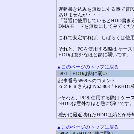
遅延書き込みを無効にする事で普
ありませんが・・・。
「普通に使用しているとHDD書き
DMAモードを無効にしてみてくだ
これで安定すれば、しばらくは使用
それと、PCを使用する際は ケー
HDDは意外なほど熱に弱いです。
▲このページのトップに戻る
5871
HDDは熱に弱い
記事番号5868へのコメント
ｏ２ｋａさんは No.5868「Re:
>それと、PCを使用する際は ケ
>HDDは意外なほど熱に弱いです。
確かに最近壊れたHDDは殆どが冷
▲このページのトップに戻る
5898
Re:HDDは熱に弱い