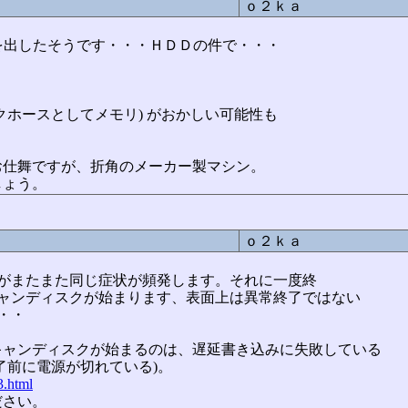
ｏ２ｋａ
を出したそうです・・・ＨＤＤの件で・・・
。
クホースとしてメモリ) がおかしい可能性も
お仕舞ですが、折角のメーカー製マシン。
しょう。
ｏ２ｋａ
すがまたまた同じ症状が頻発します。それに一度終
キャンディスクが始まります、表面上は異常終了ではない
・・
キャンディスクが始まるのは、遅延書き込みに失敗している
了前に電源が切れている)。
3.html
ださい。