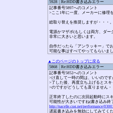
5928
Re:HDD書き込みエラー
記事番号5897へのコメント
>ここ1年に一度、メーカーに修理
総取り替えを推奨しますが・・・
電源かマザボ(もしくは両方、ダー
非常に大きいと思います。
自作だったら「アンラッキー」で
可能な事はすべてやってもらいま
▲このページのトップに戻る
5868
Re:HDD書き込みエラー
記事番号5852へのコメント
>け直して一時の間は、いいので
>了した後、再度立ち上げるとス
>のですがどうしても直りません・
正常終了したのに次回起動時にス
可能性が大きいですね(書き込み終
http://nacelle.cug.net/performance/0300
遅延書き込みを無効にしてみてく