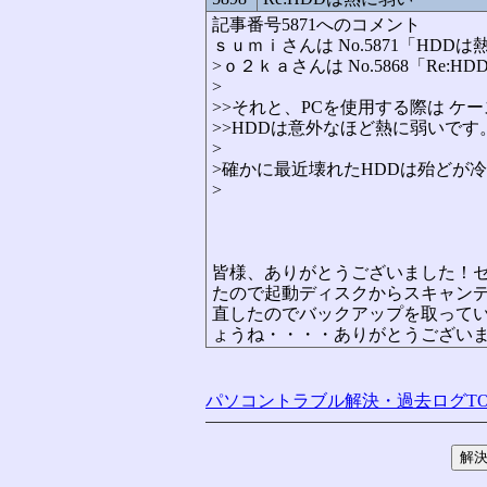
記事番号5871へのコメント
ｓｕｍｉさんは No.5871「HD
>ｏ２ｋａさんは No.5868「Re
>
>>それと、PCを使用する際は 
>>HDDは意外なほど熱に弱いです
>
>確かに最近壊れたHDDは殆どが
>
皆様、ありがとうございました！
たので起動ディスクからスキャン
直したのでバックアップを取って
ょうね・・・・ありがとうござい
パソコントラブル解決・過去ログTO