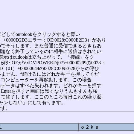
て2週間ほどしてoutolookをクリックすると青い
00D2D3エラー：OE:0028:C000E2D3）があり
のでそうします。また普通に受信できるときもあ
問題なく終了しているのに相手に送信はされてい
示はoutlookは立ち上がって、「接続」をク
がVxDVPOWERD(07)+00000299の0028：
01）+00000644の0028:C009E628からの呼び
ません。*続けるにはどれかキーを押してくだ
キーを押すとコンピューターを再起動します。この場合
いデータはすべた失われます。どれかキーを押す
nterを押すと画面は黒くなりうんもすんも強
して終了します。ここのところ毎日これの繰り返
スキャンしない」にして有ります。
です。
ん
ｏ２ｋａ