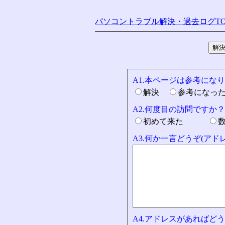
パソコントラブル解決・過去ログTO
A1.本ページは参考にな
解決
参考になっ
A2.何度目の訪問ですか？
初めて来た
A3.何か一言どうぞ(ア
A4.アドレスがあればどう