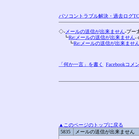
パソコントラブル解決・過去ログTO
◇-
メールの送信が出来ません
-プー
　┗
Re:メールの送信が出来ません
　　┗
Re:メールの送信が出来ませ
「何か一言」を書く
Facebook
▲このページのトップに戻る
5835
メールの送信が出来ません