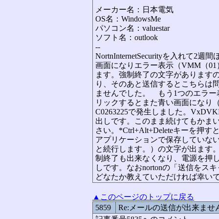
メーカー名：日本電気
OS名：WindowsMe
パソコン名：valuestar
ソフト名：outlook
--
NortnInternetSecurityを入れ
画面になりエラー表示（VMM（01）+00
ます。強制終了の文字があります
り、そのあと送信するとこちらは
ませんでした。 もう1つのエラー表
リックするとまた青い画面になり（例外 OE
C0263225で発生しました。VxDVKD（
出しです。このまま続けてもかまい
さい。*Ctrl+Alt+Delete
アプリケーションで保存していな
と続行します。）の文字が出ます。E
制終了も出来なくなり、電源を押
しです。なおnortonの「送信を
どなたか教えていただければ幸い
▲このページのトップに戻る
5859
Re:メールの送信が出来ませ