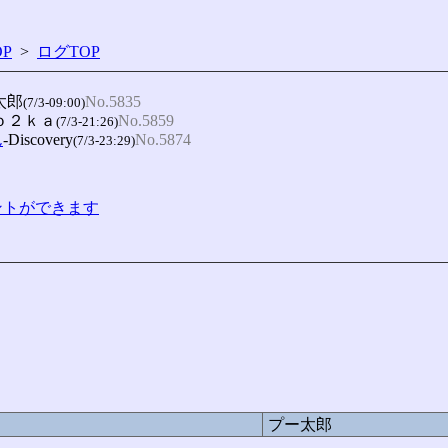
P
>
ログTOP
太郎
No.5835
(7/3-09:00)
-ｏ２ｋａ
No.5859
(7/3-21:26)
ん
-Discovery
No.5874
(7/3-23:29)
コメントができます
プー太郎