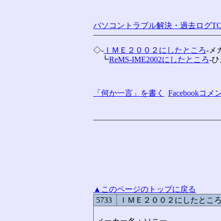
パソコントラブル解決・過去ログTO
◇-
ＩＭＥ２００２にしたところ
-メ
　┗
ReMS-IME2002にしたところ
-
「何か一言」を書く
Facebook
▲このページのトップに戻る
5733
ＩＭＥ２００２にしたとこ