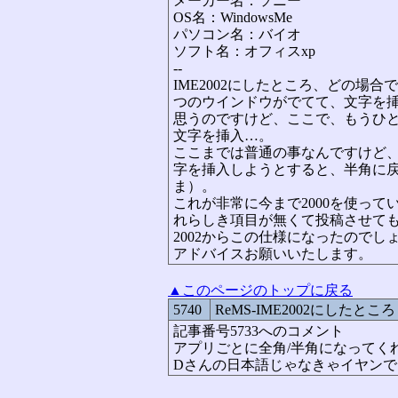
メーカー名：ソニー
OS名：WindowsMe
パソコン名：バイオ
ソフト名：オフィスxp
--
IME2002にしたところ、どの場
つのウインドウがでてて、文字を
思うのですけど、ここで、もうひ
文字を挿入…。
ここまでは普通の事なんですけど
字を挿入しようとすると、半角に戻っ
ま）。
これが非常に今まで2000を使っ
れらしき項目が無くて投稿させて
2002からこの仕様になったのでし
アドバイスお願いいたします。
▲このページのトップに戻る
5740
ReMS-IME2002にしたところ
記事番号5733へのコメント
アプリごとに全角/半角になってく
Dさんの日本語じゃなきゃイヤン