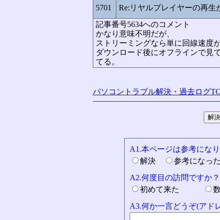
5701
Re:リヤルプレイヤーの再
記事番号5634へのコメント
かなり意味不明だが、
ストリーミングなら単に回線速度
ダウンロード後にオフラインで見
てる。
パソコントラブル解決・過去ログTO
A1.本ページは参考にな
解決
参考になっ
A2.何度目の訪問ですか？
初めて来た
A3.何か一言どうぞ(ア