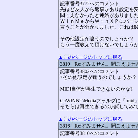
記事番号3772へのコメント
先ほど友人から返事があり設定を
聞こえなかったと連絡がありまし
ＷｉｎＭｅからＷｉｎＸＰにバー
言うことが分かりました。これは
その他設定が違うのでしょうか？
もう一度教えて頂けないでしょう
▲このページのトップに戻る
3810
Re:すみません。聞こえませ
記事番号3802へのコメント
>その他設定が違うのでしょうか？
MIDI自体が再生できないのかな?
C:\WINNT\Mediaフォルダに「.
そちらは再生できるのか試してみ
▲このページのトップに戻る
3816
Re:すみません。聞こえませ
記事番号3810へのコメント