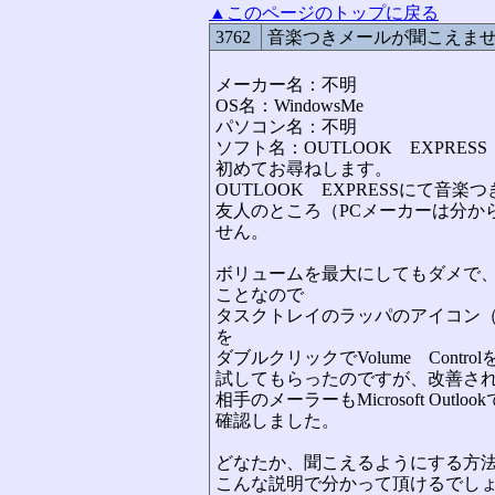
▲このページのトップに戻る
3762
音楽つきメールが聞こえま
メーカー名：不明
OS名：WindowsMe
パソコン名：不明
ソフト名：OUTLOOK EXPRESS
初めてお尋ねします。
OUTLOOK EXPRESSにて音
友人のところ（PCメーカーは分か
せん。
ボリュームを最大にしてもダメで、で
ことなので
タスクトレイのラッパのアイコン
を
ダブルクリックでVolume Cont
試してもらったのですが、改善さ
相手のメーラーもMicrosoft Out
確認しました。
どなたか、聞こえるようにする方
こんな説明で分かって頂けるでし