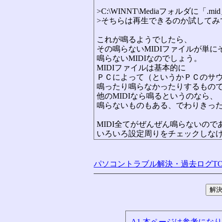
>C:\WINNT\Mediaフォルダに「
>そちらは再生できるのか試してみ
これが鳴るようでしたら、
その鳴らないMIDIファイルが単
鳴らないMIDIなのでしょう。
MIDIファイルは基本的に
ＰＣによって（というかＰＣのサ
鳴ったり鳴らなかったりするもの
他のMIDIなら鳴るというのなら、
鳴らないものもある、でわりきっ
MIDI全てがぜんぜん鳴らないので
いろいろ設定周りをチェックしな
パソコントラブル解決・過去ログTO
A1.本ページは参考にな