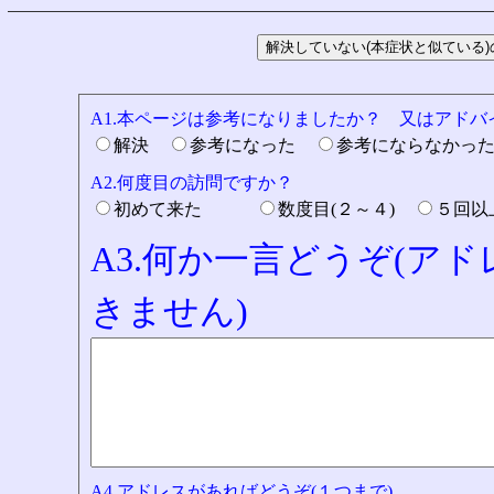
A1.本ページは参考になりましたか？ 又はアド
解決
参考になった
参考にならなかっ
A2.何度目の訪問ですか？
初めて来た
数度目(２～４)
５回
A3.何か一言どうぞ(ア
きません)
A4.アドレスがあればどうぞ(１つまで)