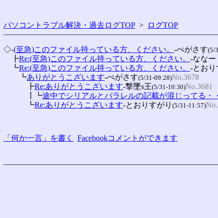
パソコントラブル解決・過去ログTOP
>
ログTOP
◇-
(至急)このファイル持っている方、ください。
-ぺがさす
(5/
　┣
Re:(至急)このファイル持っている方、ください。
-ななー
　┗
Re:(至急)このファイル持っている方、ください。
-とお
　　┗
ありがとうこざいます
-ぺがさす
No.3678
(5/31-09:28)
　　　┣
Re:ありがとうこざいます
-撃墜s王
No.3681
(5/31-10:30)
　　　┃┗
途中でシリアルとパラレルの記載が混じってる・
　　　┗
Re:ありがとうこざいます
-とおりすがり
No.
(5/31-11:57)
「何か一言」を書く
Facebookコメントができます