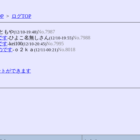
P
>
ログTOP
-ともや
No.7987
(12/10-19:48)
です
-ひよこ名無しさん
No.7988
(12/10-19:55)
です
-kei100
No.7995
(12/10-20:45)
いのです
-ｏ２ｋａ
No.8018
(12/11-00:21)
コメントができます