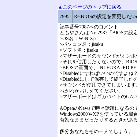
▲このページのトップに戻る
7995
Re:BIOSの設定を変更した
記事番号7987へのコメント
ともやさんは No.7987「BIO
>OS名：WIN Xp
>パソコン名：jisaku
>ソフト名：jisaku
>マザーボードのサウンドがオンボ
>それを使用したくないので、BI
>BIOSの画面で、INTEGRATED P
>Disabledにすればいいのですよね
>Disabledにして保存して終了し
>サウンドが使用できてしまいます
>だdれかおしえてください。
>マザーボードはギガバイトのGA-
AOpenのNewsで時々話題になる
Windows2000やXPを使っている
有効なままだったりするときがあ
多分あなたもその一人でしょう。