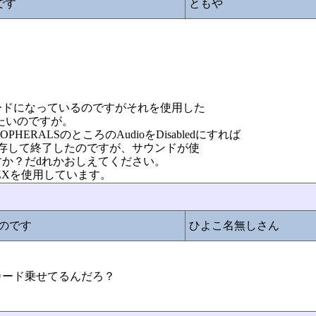
です
ともや
）
ードになっているのですがそれを使用した
たいのですが。
OPHERALSのところのAudioをDisabledにすれば
して保存して終了したのですが、サウンドが使
か？だdれかおしえてください。
ZXを使用しています。
いのです
ひよこ名無しさん
。
カード乗せてるんだろ？