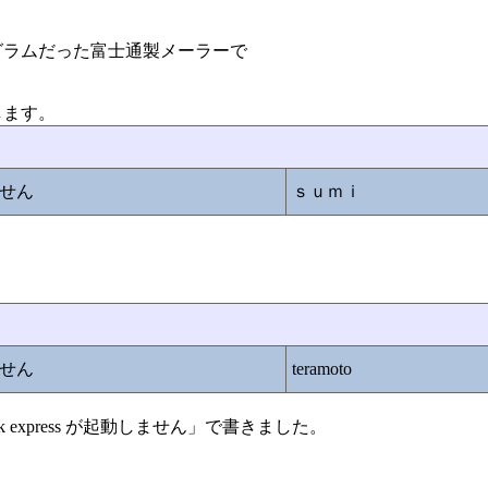
グラムだった富士通製メーラーで
します。
しません
ｓｕｍｉ
しません
teramoto
look express が起動しません」で書きました。