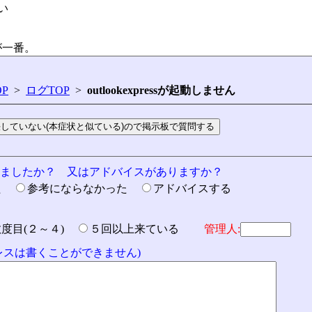
い
が一番。
P
>
ログTOP
>
outlookexpressが起動しません
りましたか？ 又はアドバイスがありますか？
た
参考にならなかった
アドバイスする
数度目(２～４)
５回以上来ている
管理人:
ドレスは書くことができません)