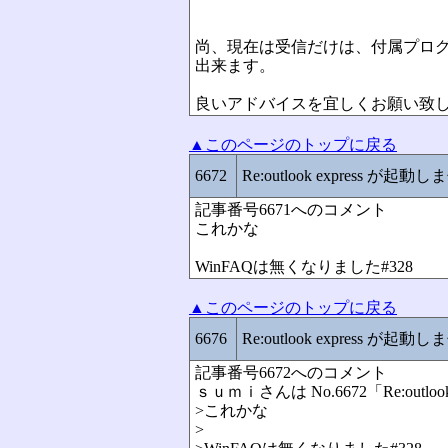
尚、現在は受信だけは、付属プロ
出来ます。
良いアドバイスを宜しくお願い致
▲このページのトップに戻る
6672
Re:outlook express が起動
記事番号6671へのコメント
これかな
WinFAQは無くなりました
#328
▲このページのトップに戻る
6676
Re:outlook express が起動
記事番号6672へのコメント
ｓｕｍｉさんは No.6672「Re:out
>これかな
>