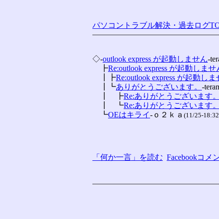
パソコントラブル解決・過去ログTO
◇-
outlook express が起動しません
-te
　┣
Re:outlook express が起動しま
　┃┣
Re:outlook express が起動し
　┃┗
ありがとうございます。
-tera
　┃　┣
Re:ありがとうございます
　┃　┗
Re:ありがとうございます
　┗
OEはキライ
-ｏ２ｋａ
(11/25-18:32
「何か一言」を読む
Facebook