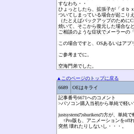
すなわち・・
ひょっとしたら、拡張子が「ｄｂ
ついてしまっている場合が起こり
（たとえばバックアップのためにC
焼いて、そこから復元した場合な
ご相談のような症状でメーラーの
この場合ですと、OSあるいはアプ
ご参考までに。
空海門弟でした。
▲このページのトップに戻る
6689
OEはキライ
記事番号6671へのコメント
>パソコン購入当初から単純で軽い
justsystemのshurikenの方が
↑Pro版も、アニメーションをoff
突然 壊れたりしないし・・・。