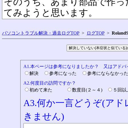
そのうち、あまり部品で作っ
てみようと思います。
パソコントラブル解決・過去ログTOP
>
ログTOP
>
Rolan
A1.本ページは参考になりましたか？ 又はアド
解決
参考になった
参考にならなかっ
A2.何度目の訪問ですか？
初めて来た
数度目(２～４)
５回
A3.何か一言どうぞ(ア
きません)