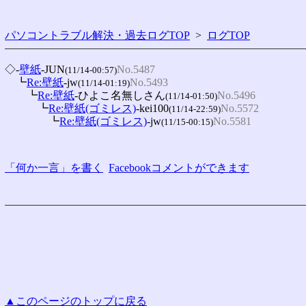
パソコントラブル解決・過去ログTOP
>
ログTOP
◇-
壁紙
-JUN
No.5487
(11/14-00:57)
　┗
Re:壁紙
-jw
No.5493
(11/14-01:19)
　　┗
Re:壁紙
-ひよこ名無しさん
No.5496
(11/14-01:50)
　　　┗
Re:壁紙(ゴミレス)
-kei100
No.5572
(11/14-22:59)
　　　　┗
Re:壁紙(ゴミレス)
-jw
No.5581
(11/15-00:15)
「何か一言」を書く
Facebookコメントができます
▲このページのトップに戻る