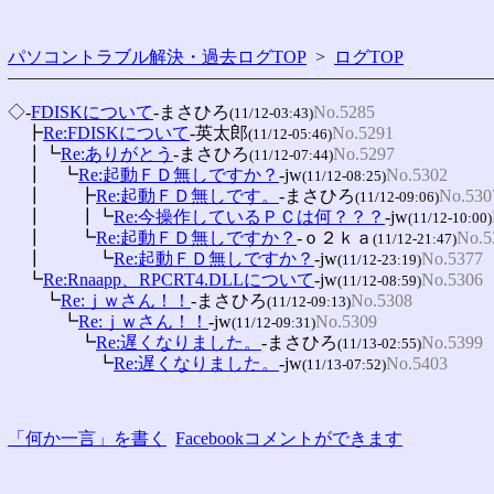
パソコントラブル解決・過去ログTOP
>
ログTOP
◇-
FDISKについて
-まさひろ
No.5285
(11/12-03:43)
　┣
Re:FDISKについて
-英太郎
No.5291
(11/12-05:46)
　┃┗
Re:ありがとう
-まさひろ
No.5297
(11/12-07:44)
　┃　┗
Re:起動ＦＤ無しですか？
-jw
No.5302
(11/12-08:25)
　┃　　┣
Re:起動ＦＤ無しです。
-まさひろ
No.530
(11/12-09:06)
　┃　　┃┗
Re:今操作しているＰＣは何？？？
-jw
(11/12-10:00)
　┃　　┗
Re:起動ＦＤ無しですか？
-ｏ２ｋａ
No.5
(11/12-21:47)
　┃　　　┗
Re:起動ＦＤ無しですか？
-jw
No.5377
(11/12-23:19)
　┗
Re:Rnaapp、RPCRT4.DLLについて
-jw
No.5306
(11/12-08:59)
　　┗
Re:ｊｗさん！！
-まさひろ
No.5308
(11/12-09:13)
　　　┗
Re:ｊｗさん！！
-jw
No.5309
(11/12-09:31)
　　　　┗
Re:遅くなりました。
-まさひろ
No.5399
(11/13-02:55)
　　　　　┗
Re:遅くなりました。
-jw
No.5403
(11/13-07:52)
「何か一言」を書く
Facebookコメントができます