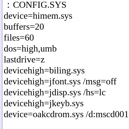
：CONFIG.SYS
device=himem.sys
buffers=20
files=60
dos=high,umb
lastdrive=z
devicehigh=biling.sys
devicehigh=jfont.sys /msg=off
devicehigh=jdisp.sys /hs=lc
devicehigh=jkeyb.sys
device=oakcdrom.sys /d:mscd001