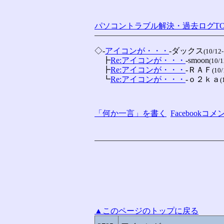
パソコントラブル解決・過去ログTO
◇-
アイコンが・・・
-ダックス
(10/12-
　┣
Re:アイコンが・・・
-smoon
(10/1
　┣
Re:アイコンが・・・
-ＲＡＦ
(10/
　┗
Re:アイコンが・・・
-ｏ２ｋａ
(
「何か一言」を書く
Facebook
▲このページのトップに戻る