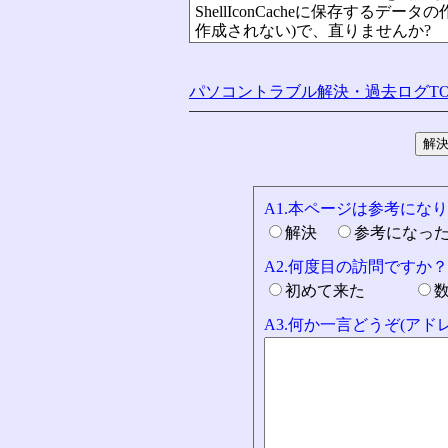
ShellIconCacheに保存するデータの作
作成されない)で、直りませんか?
パソコントラブル解決・過去ログTO
A1.本ページは参考にな
解決
参考になっ
A2.何度目の訪問ですか？
初めて来た
A3.何か一言どうぞ(ア