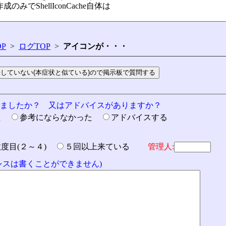
成のみでShellIconCache自体は
P
>
ログTOP
>
アイコンが・・・
りましたか？ 又はアドバイスがありますか？
た
参考にならなかった
アドバイスする
数度目(２～４)
５回以上来ている
管理人:
ドレスは書くことができません)