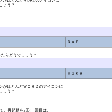
ンがほとんどWORDのアイコンに
しょう？
？
ＲＡＦ
みたらどうでしょう？
ｏ２ｋａ
ンがほとんどＷＯＲＤのアイコンに
しょう？
e を削除して、再起動を2回(一回目は、