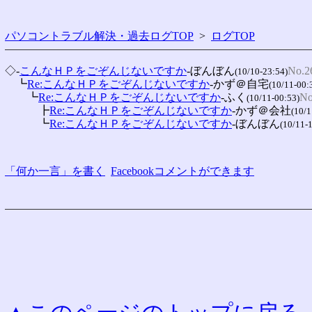
パソコントラブル解決・過去ログTOP
>
ログTOP
◇-
こんなＨＰをごぞんじないですか
-ぼんぼん
No.2
(10/10-23:54)
　┗
Re:こんなＨＰをごぞんじないですか
-かず＠自宅
(10/11-00:
　　┗
Re:こんなＨＰをごぞんじないですか
-ふく
No
(10/11-00:53)
　　　┣
Re:こんなＨＰをごぞんじないですか
-かず＠会社
(10/1
　　　┗
Re:こんなＨＰをごぞんじないですか
-ぼんぼん
(10/11-
「何か一言」を書く
Facebookコメントができます