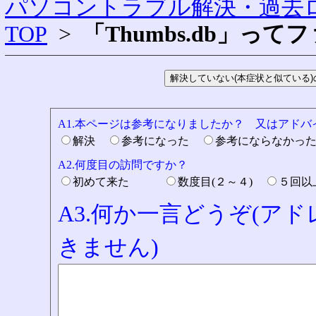
パソコントラブル解決・過去ロ
TOP
>
「Thumbs.db」っ
A1.本ページは参考になりましたか？ 又はアド
解決
参考になった
参考にならなかっ
A2.何度目の訪問ですか？
初めて来た
数度目(２～４)
５回
A3.何か一言どうぞ(ア
きません)