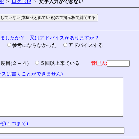
P
>
ログTOP
>
文字入力ができない
りましたか？ 又はアドバイスがありますか？
た
参考にならなかった
アドバイスする
数度目(２～４)
５回以上来ている
管理人:
ドレスは書くことができません)
ぞ(１つまで)