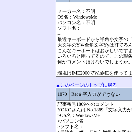
メーカー名：不明
OS名：WindowsMe
パソコン名：不明
ソフト名：
--
最近キーボードから半角小文字の
大文字のYや全角文字Yyは打てる
こんなキーボードはおかしいです
いろいろと困ってるので、この現
何かコメント頂けないでしょうか
環境はIME2000でWinMEを使って
▲このページのトップに戻る
1870
Re:文字入力ができない
記事番号1869へのコメント
YOKOさんは No.1869「文字
>OS名：WindowsMe
>パソコン名：
>ソフト名：