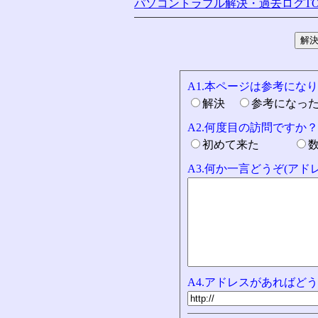
パソコントラブル解決・過去ログTO
A1.本ページは参考にな
解決
参考になっ
A2.何度目の訪問ですか？
初めて来た
A3.何か一言どうぞ(ア
A4.アドレスがあればどう