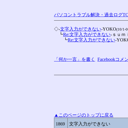
パソコントラブル解決・過去ログTO
◇-
文字入力ができない
-YOKO
(10/1-0
　┗
Re:文字入力ができない
-ｓｕｍ
　　┗
Re:文字入力ができない
-YOK
「何か一言」を書く
Facebook
▲このページのトップに戻る
1869
文字入力ができない