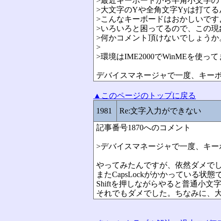
>最近キーボードから半角小文字の
>大文字のYや全角文字Yyは打て
>こんなキーボードはおかしいです
>いろいろと困ってるので、この現
>何かコメント頂けないでしょうか
>
>環境はIME2000でWinMEを使っ
デバイスマネージャで一度、キー
▲このページのトップに戻る
1981
Re:文字入力ができない
記事番号1870へのコメント
>デバイスマネージャで一度、キー
やってみたんですが、依然ダメで
またCapsLockがかかっている状態
Shiftを押しながらやると普通小
それでもダメでした。ちなみに、