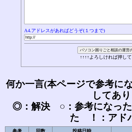
A4.アドレスがあればどうぞ(１つまで)
↑↑↑↑よろしければ押して
何か一言(本ページで参考に
してあり
◎：解決 ○：参考になっ
た ！：アド
参考
回数
投稿日時