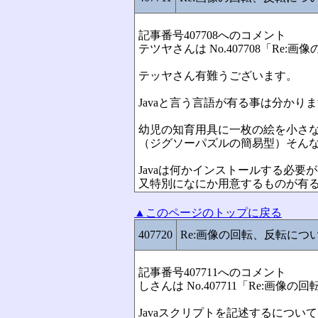
記事番号407708へのコメント
テツヤさんは No.407708「Re
テッヤさん有難うございます。
Javaと言う言語が有る事は分か
幼児の知育用具に一枚の絵を小さ
（ジグソーパズルの簡易型）そん
Javaは何かインストールする必要
又特別になにか用意するものが有
▲このページのトップに戻る
407720
Re:画像の回転、反転につ
記事番号407711へのコメント
しさんは No.407711「Re:画
Javaスクリプトを記述するにつ