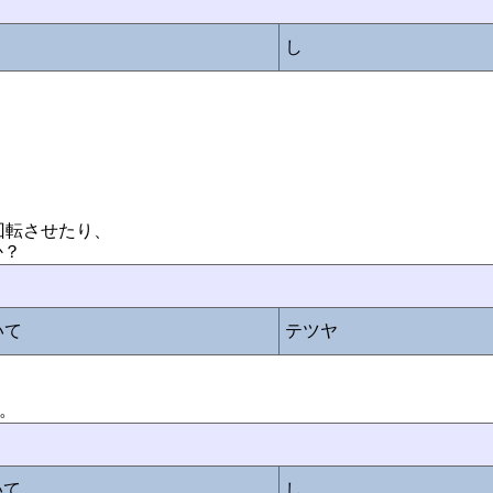
し
で回転させたり、
か？
いて
テツヤ
す。
いて
し