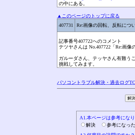
の中にある。
▲このページのトップに戻る
407731
Re:画像の回転、反転につ
記事番号407722へのコメント
テツヤさんは No.407722「Re
ガルーダさん、テッヤさん有難う
挑戦してみます。
パソコントラブル解決・過去ログTO
A1.本ページは参考にな
解決
参考になっ