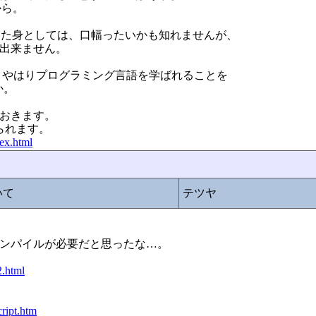
から。
った身としては、口幅ったいかも知れませんが、
か出来ません。
、やはりプログラミング言語を学ばれることを
か。
ておきます。
見られます。
ex.html
いて
テツヤ
コンパイルが必要だと思ったな…。
2.html
cript.htm