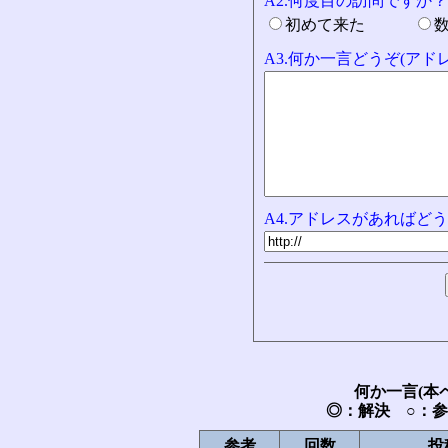
A2.何度目の訪問ですか？
初めて来た
A3.何か一言どうぞ(ア
A4.アドレスがあればどう
何か一言(本
◎：解決 ○：
参考
回数
投