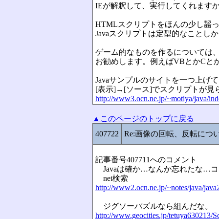
IEが解釈して、実行してくれます
HTMLスクリプトをほんの少し齧
Javaスクリプトは定型的なことし
ゲーム的なものを作るについては
お勧めします。例えばVBとかCと
Javaサンプルのサイトを一つ上げ
[表示]→[ソース]でスクリプトが
http://www3.ocn.ne.jp/~motiya/java/ind
▲このページのトップに戻る
407722
Re:画像の回転、反転につ
記事番号407711へのコメント
Javaは確か…なんか忘れたな…
net検索
http://www2.ocn.ne.jp/~notes/java/java
ジグソーパズルなら組んだな。
http://www.geocities.jp/tetuya630213/S