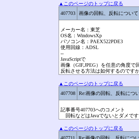
▲このページのトップに戻る
407703
画像の回転、反転について
メーカー名：東芝
OS名：WindowsXp
パソコン名：PAEX522PDE3
使用回線：ADSL
--
JavaScriptで
画像（GIF,JPEG）を任意の角度
反転させる方法は如何するのです
▲このページのトップに戻る
407708
Re:画像の回転、反転につ
記事番号407703へのコメント
回転などはJavaでないとダメで
▲このページのトップに戻る
407711
Re:画像の回転、反転につ