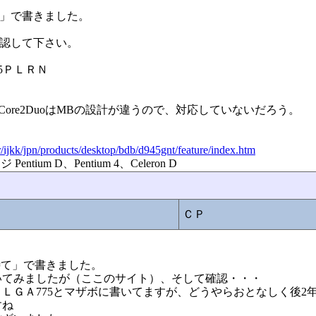
換装」で書きました。
確認して下さい。
45ＰＬＲＮ
？
Core2DuoはMBの設計が違うので、対応していないだろう。
r/ijkk/jpn/products/desktop/bdb/d945gnt/feature/index.htm
ium D、Pentium 4、Celeron D
ＣＰ
ょと待て」で書きました。
いてみましたが（ここのサイト）、そして確認・・・
ＬＧＡ775とマザボに書いてますが、どうやらおとなしく後2
すね