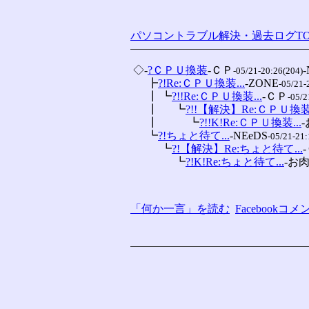
パソコントラブル解決・過去ログTO
 ◇-
?ＣＰＵ換装
-ＣＰ
-
-05/21-20:26(204)
 　 ┣
?!Re:ＣＰＵ換装...
-ZONE
-05/21-
 　 ┃ ┗
?!!Re:ＣＰＵ換装...
-ＣＰ
-05/2
 　 ┃ 　 ┗
?!!【解決】Re:ＣＰＵ換装.
 　 ┃ 　 　 ┗
?!!K!Re:ＣＰＵ換装...
 　 ┗
?!ちょと待て...
-NEeDS
-05/21-21:
 　 　 ┗
?!【解決】Re:ちょと待て...
 　 　 　 ┗
?!K!Re:ちょと待て...
-お
「何か一言」を読む
Facebook