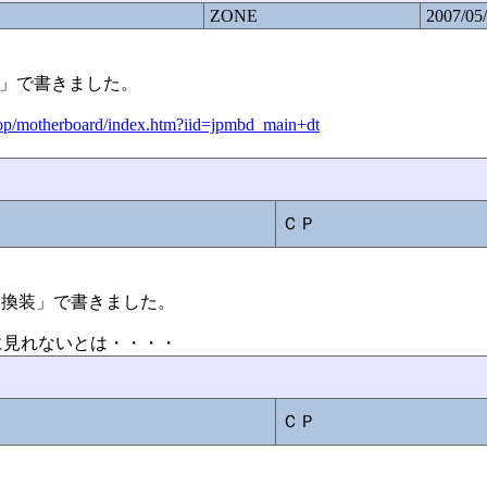
ZONE
2007/05
換装」で書きました。
sktop/motherboard/index.htm?iid=jpmbd_main+dt
ＣＰ
:ＣＰＵ換装」で書きました。
に見れないとは・・・・
ＣＰ