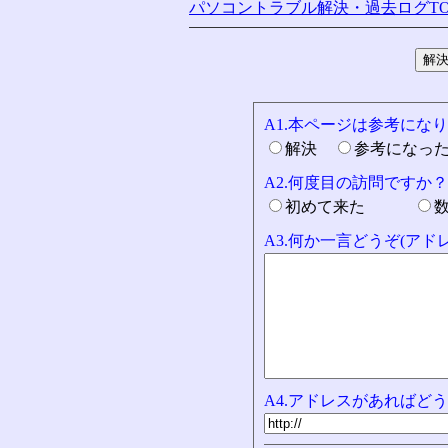
パソコントラブル解決・過去ログTO
A1.本ページは参考にな
解決
参考になっ
A2.何度目の訪問ですか？
初めて来た
A3.何か一言どうぞ(ア
A4.アドレスがあればどう