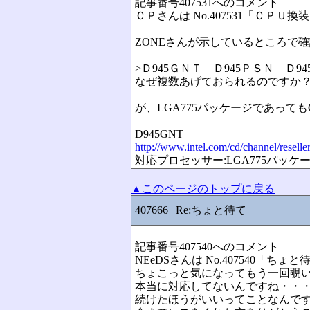
記事番号407531へのコメント
ＣＰさんは No.407531「ＣＰＵ
ZONEさんが示しているところで
>Ｄ945ＧＮＴ Ｄ945ＰＳＮ Ｄ9
なぜ複数あげておられるのですか
が、LGA775パッケージであっても
D945GNT
http://www.intel.com/cd/channel/reselle
対応プロセッサー:LGA775パッケージ Pent
▲このページのトップに戻る
407666
Re:ちょと待て
記事番号407540へのコメント
NEeDSさんは No.407540「ち
ちょこっと気になってもう一回覗
本当に対応してないんですね・・・
続けたほうがいいってことなんで