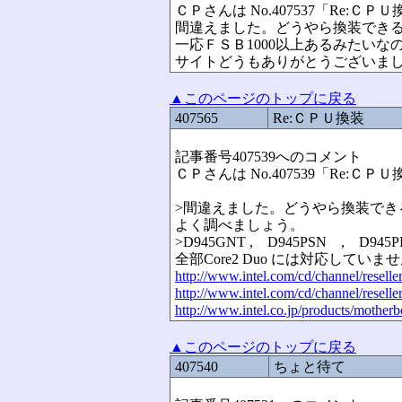
ＣＰさんは No.407537「Re:Ｃ
間違えました。どうやら換装でき
一応ＦＳＢ1000以上あるみたい
サイトどうもありがとうございま
▲このページのトップに戻る
407565
Re:ＣＰＵ換装
記事番号407539へのコメント
ＣＰさんは No.407539「Re:Ｃ
>間違えました。どうやら換装でき
よく調べましょう。
>D945GNT , D945PSN , D945
全部Core2 Duo には対応していま
http://www.intel.com/cd/channel/reselle
http://www.intel.com/cd/channel/reselle
http://www.intel.co.jp/products/moth
▲このページのトップに戻る
407540
ちょと待て