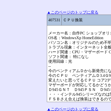
▲このページのトップに戻る
407531
ＣＰＵ換装
メーカー名：自作PC ショップオリ
OS名：WindowsXp HomeEdition
パソコン名：オリジナルのため不
トラブル現象：インターネット全般
ハード関連：CPU・マザーボード C
ソフト関連： 特になし
使用回線：光
--
今のペンティアムＤから新発売にな
今のＣＰＵ ペンティアムＤ3.4Ｇ945(
変えたいと思ってるＣＰＵ コア2デュオ2
マザーボードが対応してるかどう
Ｄ945ＧＮＴ Ｄ945ＰＳＮ Ｄ94
・・・インテル945シリーズなの
ＦＳＢさえ合えば換装はできるの
▲このページのトップに戻る