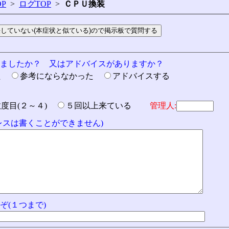
P
>
ログTOP
>
ＣＰＵ換装
りましたか？ 又はアドバイスがありますか？
た
参考にならなかった
アドバイスする
数度目(２～４)
５回以上来ている
管理人:
ドレスは書くことができません)
ぞ(１つまで)