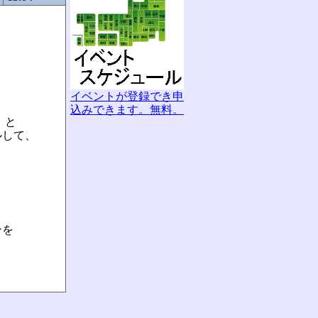
イベントが登録でき申
込みできます。無料。
）と
ルして、
。
ンを