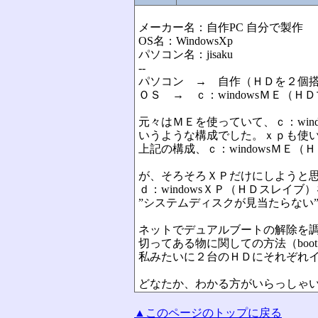
メーカー名：自作PC 自分で製作
OS名：WindowsXp
パソコン名：jisaku
--
パソコン → 自作（ＨＤを２個
ＯＳ → ｃ：windowsＭＥ（Ｈ
元々はＭＥを使っていて、ｃ：wind
いうような構成でした。ｘｐも使
上記の構成、ｃ：windowsＭＥ（
が、そろそろＸＰだけにしようと思い
ｄ：windowsＸＰ（ＨＤスレイ
”システムディスクが見当たらない
ネットでデュアルブートの解除を
切ってある物に関しての方法（boot
私みたいに２台のＨＤにそれぞれ
どなたか、わかる方がいらっしゃ
▲このページのトップに戻る