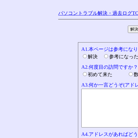
パソコントラブル解決・過去ログTO
A1.本ページは参考にな
解決
参考になっ
A2.何度目の訪問ですか？
初めて来た
A3.何か一言どうぞ(ア
A4.アドレスがあればどう