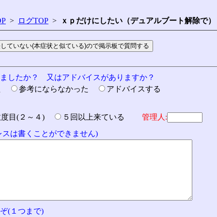
P
>
ログTOP
>
ｘｐだけにしたい（デュアルブート解除で）
りましたか？ 又はアドバイスがありますか？
た
参考にならなかった
アドバイスする
数度目(２～４)
５回以上来ている
管理人:
ドレスは書くことができません)
ぞ(１つまで)