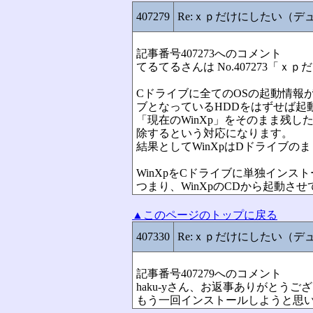
407279
Re:ｘｐだけにしたい（デ
記事番号407273へのコメント
てるてるさんは No.407273
Cドライブに全てのOSの起動情報
ブとなっているHDDをはずせば起
「現在のWinXp」をそのまま残し
除するという対応になります。
結果としてWinXpはDドライブの
WinXpをCドライブに単独イン
つまり、WinXpのCDから起動
▲このページのトップに戻る
407330
Re:ｘｐだけにしたい（デ
記事番号407279へのコメント
haku-yさん、お返事ありがとう
もう一回インストールしようと思