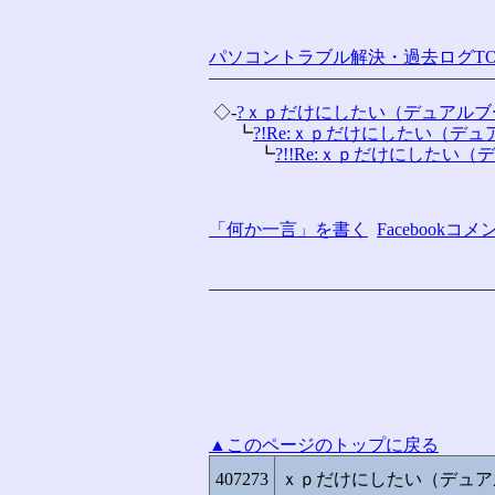
パソコントラブル解決・過去ログTO
 ◇-
?ｘｐだけにしたい（デュアルブ
 　 ┗
?!Re:ｘｐだけにしたい（デュア
 　 　 ┗
?!!Re:ｘｐだけにしたい（デ
「何か一言」を書く
Facebook
▲このページのトップに戻る
407273
ｘｐだけにしたい（デュア