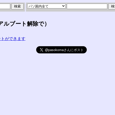
アルブート解除で）
コメントができます