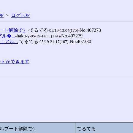
P
>
ログTOP
ート解除で）
-てるてる
-No.407273

-05/19-13:04(175)
ル�...
-haku-y
-No.407279

-05/19-14:11(174)
ュアル...
-てるてる
-No.407330

-05/19-21:17(167)
コメントができます
ルブート解除で）
てるてる