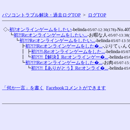
パソコントラブル解決・過去ログTOP
>
ログTOP
 ◇-
初?オンラインゲームをしたい
-belinda
-No.405
-05/07-12:30(178)
 　 ┗
初?!Re:オンラインゲームをしたい...
-お暇な人
-05/07-13:38(
 　 　 ┗
初?!?Re:オンラインゲームをしたい...
-belinda
-05/07-13:5
 　 　 　 ┣
初?!?!Re:オンラインゲームをした�...
-ぷりてぃん
 　 　 　 ┃ ┣
初?!?!-Re:オンラインゲームをした...
-belinda
-05/0
 　 　 　 ┃ ┗
初?!?!【解決】Re:オンラインゲー�...
-belinda
-05/
 　 　 　 ┗
初?!?!Re:オンラインゲームをした�...
-お肉
-05/07-15
 　 　 　 　 ┗
初?!?!【ありがとう】Re:オンライ�...
-belinda
-05/
「何か一言」を書く
Facebookコメントができます