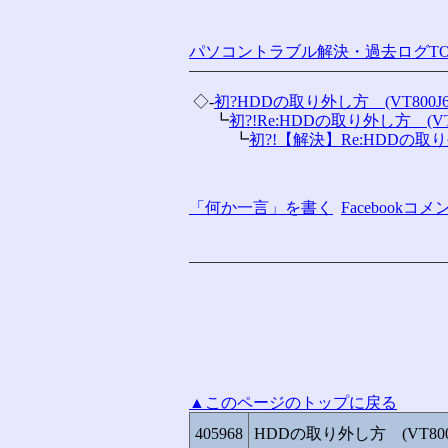
パソコントラブル解決・過去ログTO
 ◇-
初?HDDの取り外し方　(VT800J6
 　 ┗
初?!Re:HDDの取り外し方　(VT80
 　 　 ┗
初?!【解決】Re:HDDの取り
「何か一言」を書く
Facebook
▲このページのトップに戻る
405968
HDDの取り外し方 (VT800J