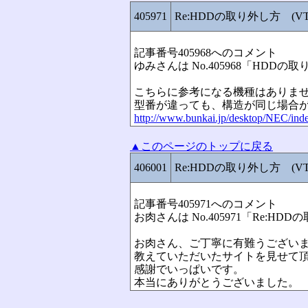
405971
Re:HDDの取り外し方 (VT80
記事番号405968へのコメント
ゆみさんは No.405968「HDDの取
こちらに参考になる機種はありま
型番が違っても、構造が同じ場合
http://www.bunkai.jp/desktop/NEC/ind
▲このページのトップに戻る
406001
Re:HDDの取り外し方 (VT80
記事番号405971へのコメント
お肉さんは No.405971「Re:HD
お肉さん、ご丁寧に有難うござい
教えていただいたサイトを見せて
感謝でいっぱいです。
本当にありがとうございました。