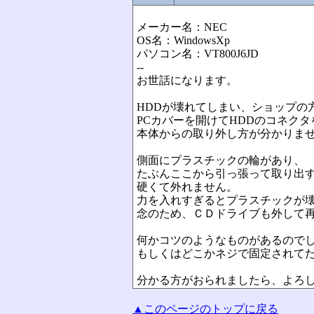
メーカー名：NEC
OS名：WindowsXp
パソコン名：VT800J6JD
--
お世話になります。
HDDが壊れてしまい、ショップの
PCカバーを開けてHDDのコネク
本体からの取り外し方が分かりま
側面にプラスチックの輪があり、
たぶんここから引っ張って取り出
硬くて外れません。
力を入れすぎるとプラスチックが
念のため、ＣＤドライブも外して
何かコツのようなものがあるので
もしくはどこかネジで固定されて
分かる方がおられましたら、よろ
▲このページのトップに戻る