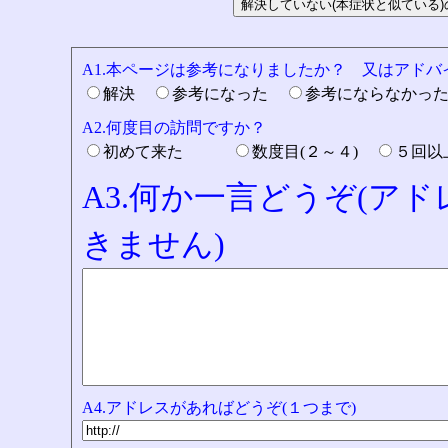
A1.本ページは参考になりましたか？ 又はアド
解決
参考になった
参考にならなかっ
A2.何度目の訪問ですか？
初めて来た
数度目(２～４)
５回
A3.何か一言どうぞ(ア
きません)
A4.アドレスがあればどうぞ(１つまで)