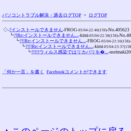
パソコントラブル解決・過去ログTOP
>
ログTOP
 ◇-
?インストールできません
-FROG
-No.405623

-05/04-22:46(159)
 　 ┗
?!Re:インストールできません...
-kimi
-No.40
-05/04-22:58(158)
 　 　 ┗
?!!Re:インストールできません...
-FROG
-05/04-23:10(158)
 　 　 　 ┗
?!!!Re:インストールできません...
-kimi
-05/04-23:37(158
 　 　 　 　 ┗
?!!!!ウィルス感染ではリカバリを�...
-norimaki2
「何か一言」を書く
Facebookコメントができます