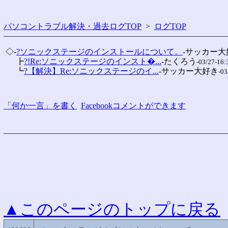
パソコントラブル解決・過去ログTOP
>
ログTOP
 ◇-
?ソニックステージのインストールについて。
-サッカー大
 　 ┣
?!Re:ソニックステージのインスト�...
-たくろう
-03/27-16:
 　 ┗
?【解決】Re:ソニックステージのイ...
-サッカー大好き
-03
「何か一言」を書く
Facebookコメントができます
▲このページのトップに戻る