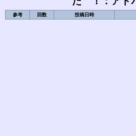
た ！：アド
参考
回数
投稿日時