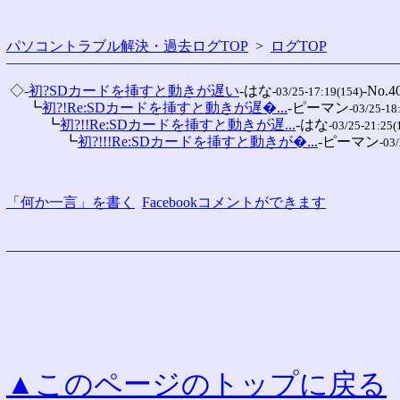
パソコントラブル解決・過去ログTOP
>
ログTOP
 ◇-
初?SDカードを挿すと動きが遅い
-はな
-No.40
-03/25-17:19(154)
 　 ┗
初?!Re:SDカードを挿すと動きが遅�...
-ピーマン
-03/25-18
 　 　 ┗
初?!!Re:SDカードを挿すと動きが遅...
-はな
-03/25-21:25(
 　 　 　 ┗
初?!!!Re:SDカードを挿すと動きが�...
-ピーマン
-03
「何か一言」を書く
Facebookコメントができます
▲このページのトップに戻る