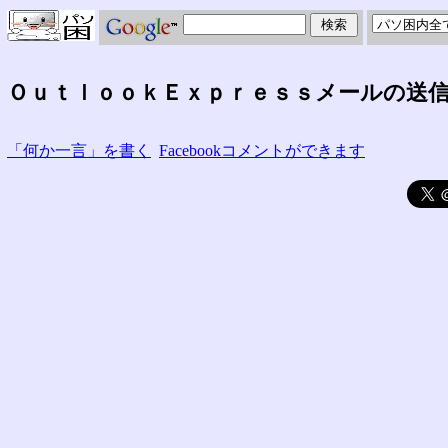
ＯｕｔｌｏｏｋＥｘｐｒｅｓｓメールの送
「何か一言」を書く
Facebookコメントができます