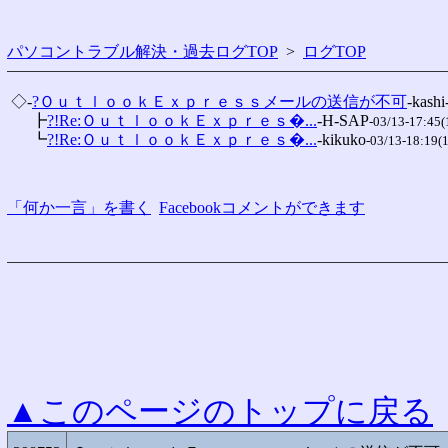
パソコントラブル解決・過去ログTOP
>
ログTOP
 ◇-
?ＯｕｔｌｏｏｋＥｘｐｒｅｓｓメールの送信が不可
-kas
 　 ┣
?!Re:ＯｕｔｌｏｏｋＥｘｐｒｅｓ�...
-H-SAP
-03/13-17:45(
 　 ┗
?!Re:ＯｕｔｌｏｏｋＥｘｐｒｅｓ�...
-kikuko
-03/13-18:19(
「何か一言」を書く
Facebookコメントができます
▲このページのトップに戻る