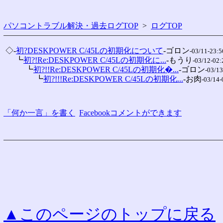
パソコントラブル解決・過去ログTOP
>
ログTOP
 ◇-
初?DESKPOWER C/45Lの初期化について
-ゴロン
-03/11-23:5
 　 ┗
初?!Re:DESKPOWER C/45Lの初期化に...
-もうり
-03/12-02:
 　 　 ┗
初?!!Re:DESKPOWER C/45Lの初期化�...
-ゴロン
-03/13
 　 　 　 ┗
初?!!!Re:DESKPOWER C/45Lの初期化...
-お肉
-03/14-
「何か一言」を書く
Facebookコメントができます
▲このページのトップに戻る