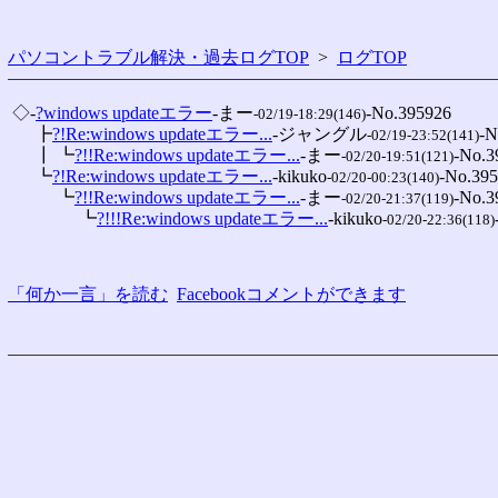
パソコントラブル解決・過去ログTOP
>
ログTOP
 ◇-
?windows updateエラー
-まー
-No.395926

-02/19-18:29(146)
 　 ┣
?!Re:windows updateエラー...
-ジャングル
-N
-02/19-23:52(141)
 　 ┃ ┗
?!!Re:windows updateエラー...
-まー
-No.3
-02/20-19:51(121)
 　 ┗
?!Re:windows updateエラー...
-kikuko
-No.395
-02/20-00:23(140)
 　 　 ┗
?!!Re:windows updateエラー...
-まー
-No.3
-02/20-21:37(119)
 　 　 　 ┗
?!!!Re:windows updateエラー...
-kikuko
-02/20-22:36(118)
「何か一言」を読む
Facebookコメントができます