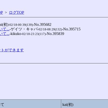
P
>
ログTOP
ai(初)
-No.395682

-02/18-00:39(139)
て...
-ゲイツ・キャパ
-No.395715

-02/18-08:29(132)
て...
-kikuko
-No.395839

-02/18-23:23(117)
コメントができます
いて
kai(初)