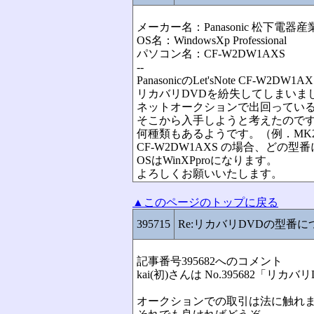
メーカー名：Panasonic 松下電器産
OS名：WindowsXp Professional
パソコン名：CF-W2DW1AXS
--
PanasonicのLet'sNote CF-W
リカバリDVDを紛失してしまいま
ネットオークションで出回ってい
そこから入手しようと考えたのです
何種類もあるようです。（例．MK2-X
CF-W2DW1AXS の場合、ど
OSはWinXPproになります。
よろしくお願いいたします。
▲このページのトップに戻る
395715
Re:リカバリDVDの型番に
記事番号395682へのコメント
kai(初)さんは No.395682「
オークションでの取引は法に触れ