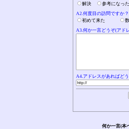
解決
参考になっ
A2.何度目の訪問ですか？
初めて来た
A3.何か一言どうぞ(ア
A4.アドレスがあればどう
何か一言(本