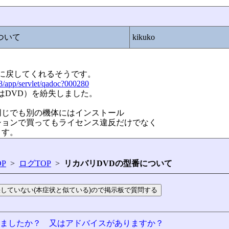
ついて
kikuko
に戻してくれるそうです。
38/app/servlet/qadoc?000280
はDVD）を紛失しました。
同じでも別の機体にはインストール
ションで買ってもライセンス違反だけでなく
ます。
P
>
ログTOP
>
リカバリDVDの型番について
りましたか？ 又はアドバイスがありますか？