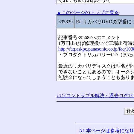
それでも良ければどうぞ
▲このページのトップに戻る
395839
Re:リカバリDVDの型番に
記事番号395682へのコメント
1万円出せば修理扱いで工場出荷時
http://faq.askpc.panasonic.co.jp/faq/10
・プロダクトリカバリーCD（また
最近のリカバリディスクは型名が
できないこともあるので、オーク
無駄金になってしまうこともあり
パソコントラブル解決・過去ログTO
A1.本ページは参考にな