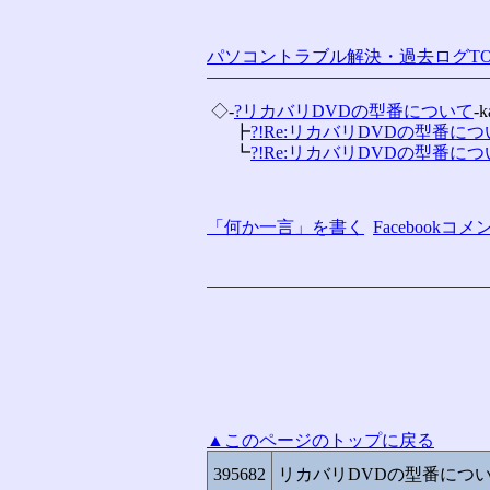
パソコントラブル解決・過去ログTO
 ◇-
?リカバリDVDの型番について
-k
 　 ┣
?!Re:リカバリDVDの型番につい
 　 ┗
?!Re:リカバリDVDの型番につい
「何か一言」を書く
Facebook
▲このページのトップに戻る
395682
リカバリDVDの型番につ