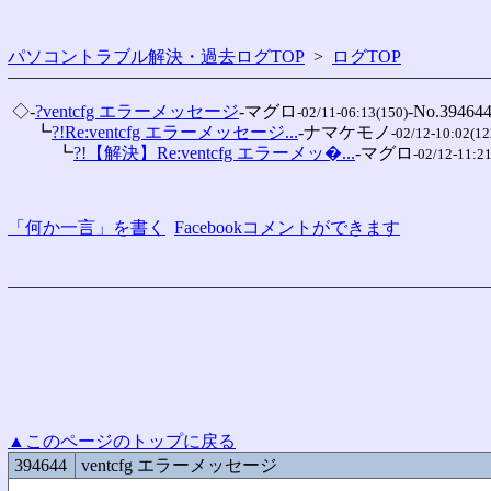
パソコントラブル解決・過去ログTOP
>
ログTOP
 ◇-
?ventcfg エラーメッセージ
-マグロ
-No.394644
-02/11-06:13(150)
 　 ┗
?!Re:ventcfg エラーメッセージ...
-ナマケモノ
-02/12-10:02(12
 　 　 ┗
?!【解決】Re:ventcfg エラーメッ�...
-マグロ
-02/12-11:2
「何か一言」を書く
Facebookコメントができます
▲このページのトップに戻る
394644
ventcfg エラーメッセージ