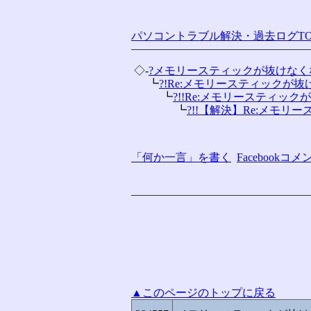
パソコントラブル解決・過去ログTO
 ◇-
?メモリースティックが抜けなく
 　 ┗
?!Re:メモリースティックが抜け
 　 　 ┗
?!!Re:メモリースティックが
 　 　 　 ┗
?!!【解決】Re:メモリース
「何か一言」を書く
Facebook
▲このページのトップに戻る