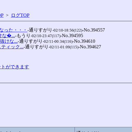
P
>
ログTOP
なった・・・
-通りすがり
-No.394557

-02/10-18:56(122)
な�...
-もうり
-No.394595

-02/10-23:47(117)
抜けな...
-通りすがり
-No.394610

-02/11-00:34(116)
ティック...
-通りすがり
-No.394627

-02/11-01:09(115)
コメントができます