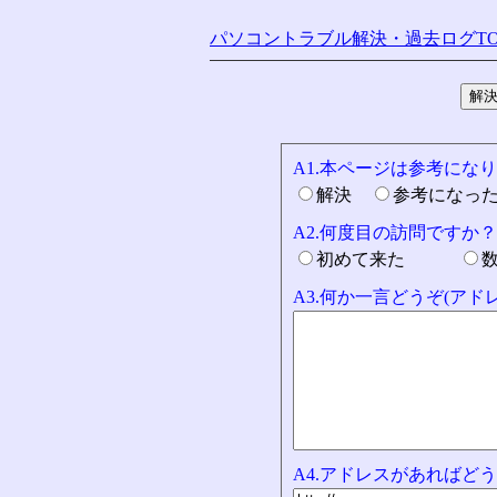
パソコントラブル解決・過去ログTO
A1.本ページは参考にな
解決
参考になっ
A2.何度目の訪問ですか？
初めて来た
A3.何か一言どうぞ(ア
A4.アドレスがあればどう