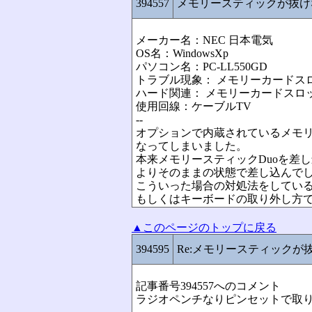
394557
メモリースティックが抜け
メーカー名：NEC 日本電気
OS名：WindowsXp
パソコン名：PC-LL550GD
トラブル現象： メモリーカードス
ハード関連： メモリーカードスロ
使用回線：ケーブルTV
--
オプションで内蔵されているメモリ
なってしまいました。
本来メモリースティックDuoを差
よりそのままの状態で差し込んで
こういった場合の対処法をしてい
もしくはキーボードの取り外し方
▲このページのトップに戻る
394595
Re:メモリースティックが
記事番号394557へのコメント
ラジオペンチなりピンセットで取