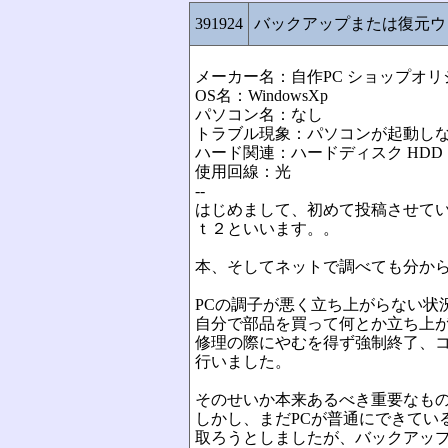
391924
バックアップまたは復元ウ
メーカー名：自作PC ショップオリ
OS名：WindowsXp
パソコン名：なし
トラブル現象：パソコンが起動し
ハード関連：ハードディスク HDD
使用回線：光
--
はじめまして、初めて投稿させて
ｔ２といいます。。
本、そしてネットで調べても分か
PCの調子が悪く立ち上がらない状
自分で部品を買って何とか立ち上
修理の際にやむを得ず強制終了、
行いました。
そのせいか本来あるべき重要なも
しかし、まだPCが普通にできてい
取ろうとしましたが、バックアッ