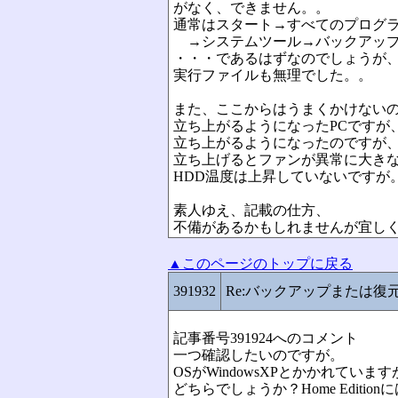
がなく、できません。。
通常はスタート→すべてのプログ
→システムツール→バックアップ
・・・であるはずなのでしょうが
実行ファイルも無理でした。。
また、ここからはうまくかけない
立ち上がるようになったPCですが
立ち上がるようになったのですが
立ち上げるとファンが異常に大き
HDD温度は上昇していないですが
素人ゆえ、記載の仕方、
不備があるかもしれませんが宜し
▲このページのトップに戻る
391932
Re:バックアップまたは復
記事番号391924へのコメント
一つ確認したいのですが。
OSがWindowsXPとかかれていますが、Pro
どちらでしょうか？Home Editi