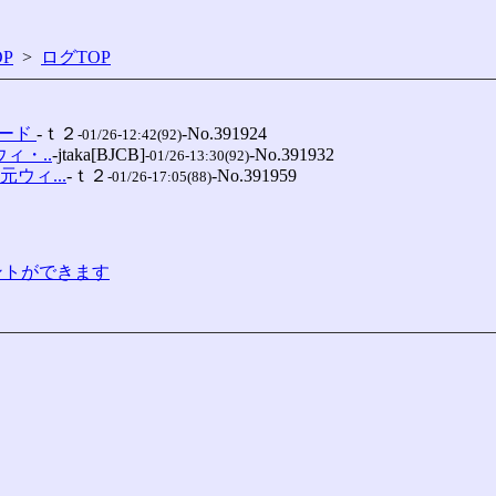
P
>
ログTOP
ード 
-ｔ２
-No.391924

-01/26-12:42(92)
ィ・..
-jtaka[BJCB]
-No.391932

-01/26-13:30(92)
元ウィ...
-ｔ２
-No.391959

-01/26-17:05(88)
コメントができます