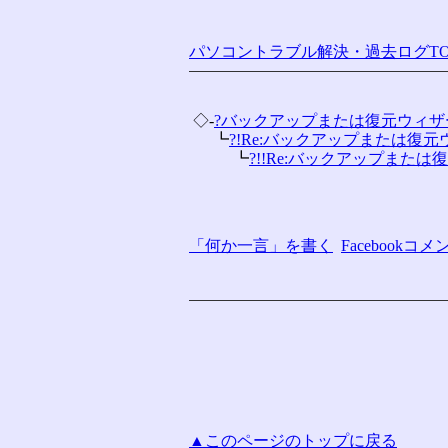
パソコントラブル解決・過去ログTO
 ◇-
?バックアップまたは復元ウィザ
 　 ┗
?!Re:バックアップまたは復元ウ
 　 　 ┗
?!!Re:バックアップまたは復
「何か一言」を書く
Facebook
▲このページのトップに戻る