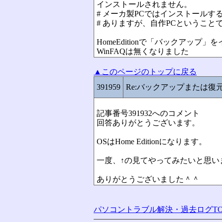
インストールされません。
# メーカ製PCではインストール
# ありますが、自作PCということ
HomeEditionで「バックアッ
WinFAQは無くなりました
▲このページのトップに戻る
391959
Re:バックアップまたは復
記事番号391932へのコメント
回答ありがとうございます。
OSはHome Editionになります。
一度、↑の見てやってみたいと思い
ありがとうございました＾＾
パソコントラブル解決・過去ログTO