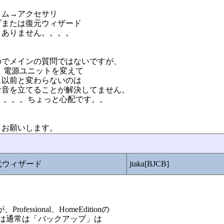
ラム→アクセサリ
または復元ウィザード
、ありません。。。。
のでメインの質問ではないですが、
、電源ユニットを変えて
、以前と変わらないのは
な音を立てることが解決してません。
。。。。ちょっと心配です。。
くお願いします。
元ウィザード
jtaka[BJCB]
fessional、HomeEditionの
onには通常は「バックアップ」は