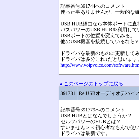
記事番号391744へのコメント
使った事ありませんが、一般的な
USB HUB経由なら本体ポートに
バスパワーのUSB HUBを利用し
USBポートの位置を変えてみる。
他のUSB機器を接続しているなら
ドライバを最新のものに更新して
ドライバは多分これ↓だと思います
http://www.voipvoice.com/software.htm
▲このページのトップに戻る
391781
Re:USBオーディオデバイ
記事番号391779へのコメント
USB HUBとはなんでしょうか？
セルフパワーのHUBとは？
すいません＞＜初心者なもんで使
ドライバは最新です。