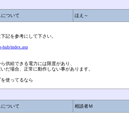
スについて
ほえ～
は下記を参考にして下さい。
b-hub/index.asp
から供給できる電力には限度があり、
繋いだ場合、正常に動作しない事があります。
ブを使ってるなら
スについて
相談者Ｍ