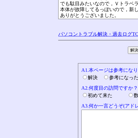
でも駄目みたいなので，Ｖトラベ
本体が故障してるっぽいので，新
ありがとうございました。
パソコントラブル解決・過去ログTO
A1.本ページは参考にな
解決
参考になっ
A2.何度目の訪問ですか？
初めて来た
A3.何か一言どうぞ(ア