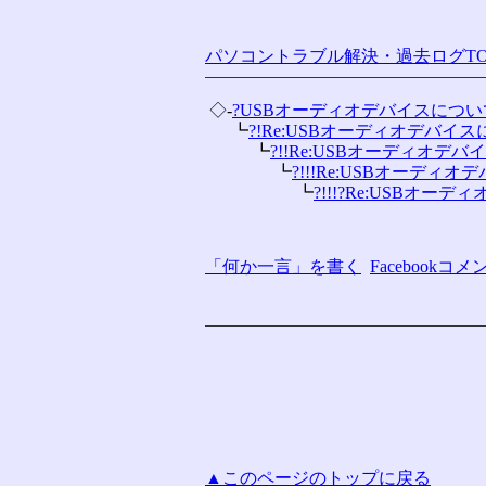
パソコントラブル解決・過去ログTO
 ◇-
?USBオーディオデバイスについ
 　 ┗
?!Re:USBオーディオデバイスに
 　 　 ┗
?!!Re:USBオーディオデバイ
 　 　 　 ┗
?!!!Re:USBオーディオデ
 　 　 　 　 ┗
?!!!?Re:USBオーデ
「何か一言」を書く
Facebook
▲このページのトップに戻る