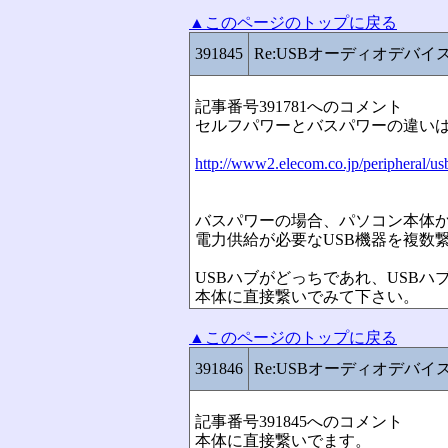
▲このページのトップに戻る
391845
Re:USBオーディオデバイ
記事番号391781へのコメント
セルフパワーとバスパワーの違い
http://www2.elecom.co.jp/peripheral/us
バスパワーの場合、パソコン本体
電力供給が必要なUSB機器を複数
USBハブがどっちであれ、USBハ
本体に直接繋いでみて下さい。
▲このページのトップに戻る
391846
Re:USBオーディオデバイ
記事番号391845へのコメント
本体に直接繋いでます。