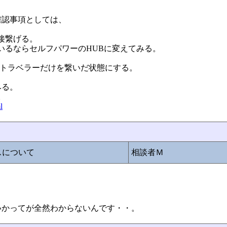
確認事項としては、
直接繋げる。
ているならセルフパワーのHUBに変えてみる。
Vトラベラーだけを繋いだ状態にする。
みる。
。
l
スについて
相談者Ｍ
いかってが全然わからないんです・・。