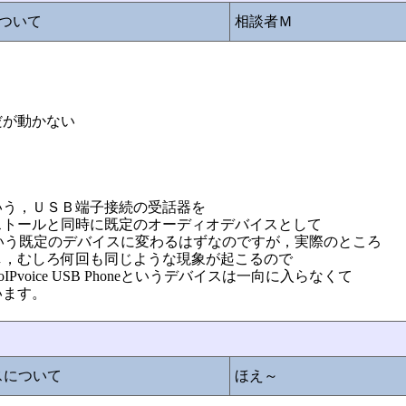
について
相談者Ｍ
だが動かない
いう，ＵＳＢ端子接続の受話器を
ストールと同時に既定のオーディオデバイスとして
Phoneという既定のデバイスに変わるはずなのですが，実際のところ
し，むしろ何回も同じような現象が起こるので
voice USB Phoneというデバイスは一向に入らなくて
います。
。
スについて
ほえ～