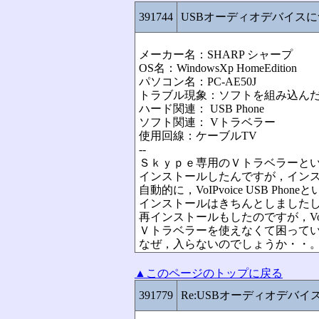
391744
USBオーディオデバイス
メーカー名：SHARP シャープ
OS名：WindowsXp HomeEdition
パソコン名：PC-AE50J
トラブル現象：ソフトを組み込ん
ハード関連： USB Phone
ソフト関連： Vトラベラー
使用回線：ケーブルTV
--
Ｓｋｙｐｅ専用のＶトラベラーと
インストールしたんですが，イン
自動的に，VoIPvoice USB 
インストールはきちんとしました
再インストールもしたのですが，VoIP
Ｖトラベラーを使えなくて困って
なぜ，入らないのでしょうか・・
▲このページのトップに戻る
391779
Re:USBオーディオデバイ