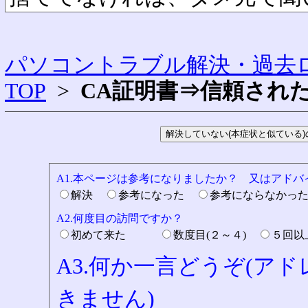
パソコントラブル解決・過去ロ
TOP
>
CA証明書⇒信頼され
A1.本ページは参考になりましたか？ 又はアド
解決
参考になった
参考にならなかっ
A2.何度目の訪問ですか？
初めて来た
数度目(２～４)
５回
A3.何か一言どうぞ(ア
きません)