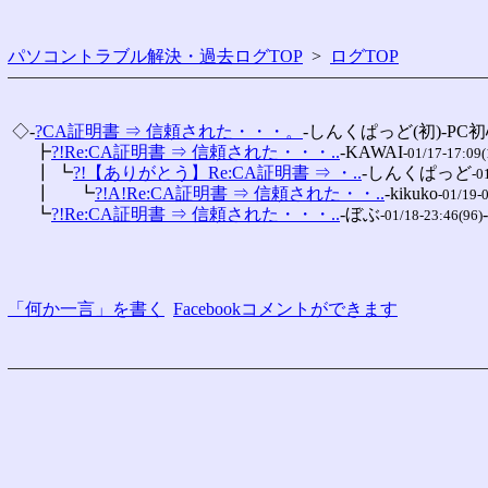
パソコントラブル解決・過去ログTOP
>
ログTOP
 ◇-
?CA証明書 ⇒ 信頼された・・・。
-しんくぱっど(初)-PC
 　 ┣
?!Re:CA証明書 ⇒ 信頼された・・・..
-KAWAI
-01/17-17:09(
 　 ┃ ┗
?!【ありがとう】Re:CA証明書 ⇒ ・..
-しんくぱっど
-0
 　 ┃ 　 ┗
?!A!Re:CA証明書 ⇒ 信頼された・・..
-kikuko
-01/19-
 　 ┗
?!Re:CA証明書 ⇒ 信頼された・・・..
-ぼぶ
-01/18-23:46(96)
「何か一言」を書く
Facebookコメントができます