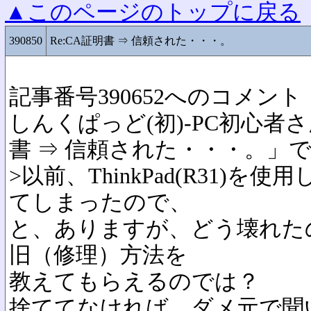
▲このページのトップに戻る
390850
Re:CA証明書 ⇒ 信頼された・・・。
記事番号390652へのコメント
しんくぱっど(初)-PC初心者さんは
書 ⇒ 信頼された・・・。」
>以前、ThinkPad(R31)
てしまったので、
と、ありますが、どう壊れた
旧（修理）方法を
教えてもらえるのでは？
捨ててなければ、ダメ元で聞