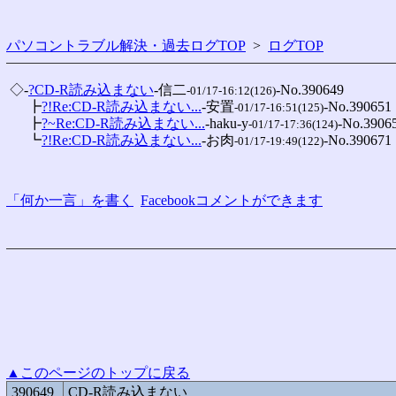
パソコントラブル解決・過去ログTOP
>
ログTOP
 ◇-
?CD-R読み込まない
-信二
-No.390649

-01/17-16:12(126)
 　 ┣
?!Re:CD-R読み込まない...
-安置
-No.390651

-01/17-16:51(125)
 　 ┣
?~Re:CD-R読み込まない...
-haku-y
-No.39065
-01/17-17:36(124)
 　 ┗
?!Re:CD-R読み込まない...
-お肉
-No.390671

-01/17-19:49(122)
「何か一言」を書く
Facebookコメントができます
▲このページのトップに戻る
390649
CD-R読み込まない