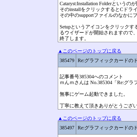
Cataryst:Installation Folderとい
そのinstallをクリックするとCド
その中のsupportファイルのな
Setupというアイコンをクリック
るウイザードが開始されますので
終了します。
▲このページのトップに戻る
385479
Re:グラフィックカードの
記事番号385304へのコメント
ｍんｍさんは No.385304「R
無事にゲーム起動できました。
丁寧に教えて頂きありがとうござ
▲このページのトップに戻る
385497
Re:グラフィックカードの