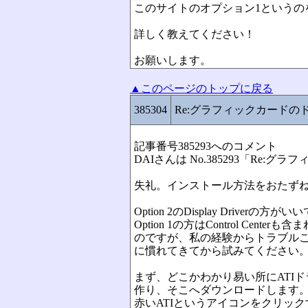
このサイトのオプション1というの
詳しく教えてください！
お願いします。
▲このページのトップに戻る
385304
Re:グラフィックカードの
記事番号385293へのコメント
DAIさんは No.385293「R
失礼。インストール方法をおたず
Option 2のDisplay Driverの方
Option 1の方はControl Cent
のですが、私の経験からトラブル
に慣れてきてから試みてください
まず、どこかわかり易い所にATI
作り、そこへダウンロードします
赤いATIというアイコンをクリッ