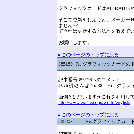
グラフィックカードはATI RADEON 96
そこで更新をしようと、メーカー
ません><
できれば更新する方法がを教えて
お願いします。
▲このページのトップに戻る
385189
Re:グラフィックカードの
記事番号385176へのコメント
DAI(初)さんは No.38517
面倒とは思いますがこれを利用し
http://www.excite.co.jp/world/english/
▲このページのトップに戻る
385207
Re:グラフィックカ