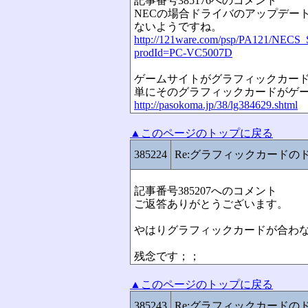
記事番号385176へのコメント
NECの場合ドライバのアップデー
ないようですね。
http://121ware.com/psp/PA121/N
prodId=PC-VC5007D
ゲームサイトがグラフィックカー
単にそのグラフィックカードがゲ
http://pasokoma.jp/38/lg384629.shtml
▲このページのトップに戻る
385224
Re:グラフィックカードの
記事番号385207へのコメント
ご返答ありがとうございます。
やはりグラフィックカードが合わ
残念です；；
▲このページのトップに戻る
385243
Re:グラフィックカードの