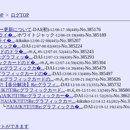
P
>
ログTOP
ー更新について
-DAI(初)
-No.385176

-12/06-17:38(449)
イ�...
-ホワイトジャック
-No.385189

-12/06-19:19(448)
イ�...
-kikuko
-No.385207

-12/06-22:09(445)
ック�...
-DAI
-No.385224

-12/07-00:02(443)
ドのドラ�...
-ｍんｍ
-No.385243

-12/07-01:52(441)
:グラフィッ�...
-DAI
-No.385293

-12/07-13:16(430)
ィックカードのド�...
-ｍんｍ
-No.385304

-12/07-14:59(428)
Re:グラフィックカ�...
-DAI
-No.385479

-12/08-14:30(404)
e:グラフィックカードの�...
-DAI
-No.385497

-12/08-19:13(400)
?!Re:グラフィックカードの...
-ｍんｍ
-No.385626

-12/09-21:04(374)
!K?!【多分解決】Re:グラフィ...
-DAI
-No.385732

-12/10-16:11(355)
!A!K?!T!Re:グラフィックカード...
-ｍんｍ
-No.385806
-12/11-01:13(346)
!A!A!K?!T!?Re:グラフィックカー�...
-DAI
-No.3862
-12/14-11:52(263)
┗
?!A!A!K?!T!?!Re:グラフィックカー...
-kikuko
-No.3
-12/14-12:41(262)
　 ┗
?!A!A!K?!T!?!!Re:グラフィックカ�...
-DAI
-No.
-12/19-12:19(143)
コメントができます