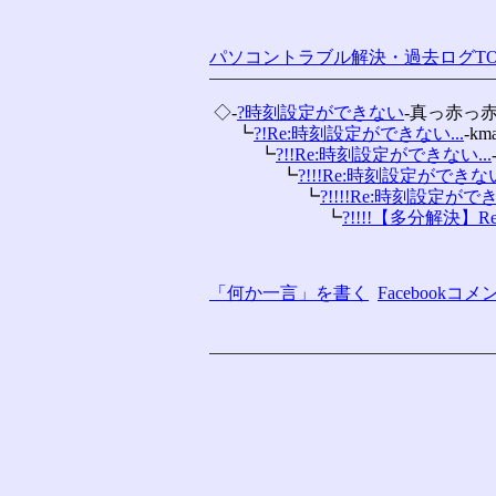
パソコントラブル解決・過去ログTO
 ◇-
?時刻設定ができない
-真っ赤っ
 　 ┗
?!Re:時刻設定ができない...
-km
 　 　 ┗
?!!Re:時刻設定ができない...
 　 　 　 ┗
?!!!Re:時刻設定ができない.
 　 　 　 　 ┗
?!!!!Re:時刻設定ができ
 　 　 　 　 　 ┗
?!!!!【多分解決】R
「何か一言」を書く
Facebook