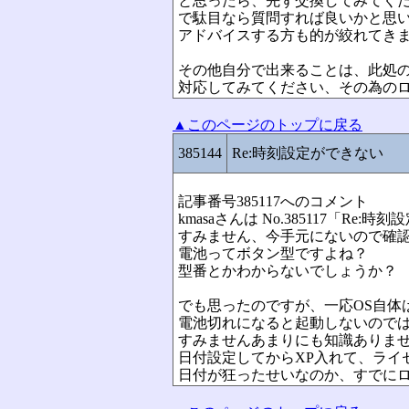
と思ったら、先ず交換してみてく
で駄目なら質問すれば良いかと思
アドバイスする方も的が絞れてき
その他自分で出来ることは、此処
対応してみてください、その為の
▲このページのトップに戻る
385144
Re:時刻設定ができない
記事番号385117へのコメント
kmasaさんは No.385117「R
すみません、今手元にないので確
電池ってボタン型ですよね？
型番とかわからないでしょうか？
でも思ったのですが、一応OS自体
電池切れになると起動しないので
すみませんあまりにも知識ありま
日付設定してからXP入れて、ライ
日付が狂ったせいなのか、すでに