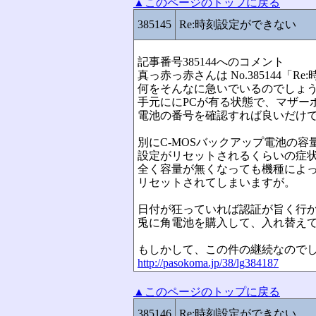
▲このページのトップに戻る
385145
Re:時刻設定ができない
記事番号385144へのコメント
真っ赤っ赤さんは No.385144「
何をそんなに急いでいるのでしょ
手元ににPCが有る状態で、マザー
電池の番号を確認すれば良いだけで
別にC-MOSバックアップ電池の
設定がリセットされるくらいの症
全く容量が無くなっても機種によ
リセットされてしまいますが。
日付が狂っていれば認証が旨く行
兎に角電池を購入して、入れ替え
もしかして、この件の継続なので
http://pasokoma.jp/38/lg384187
▲このページのトップに戻る
385146
Re:時刻設定ができない