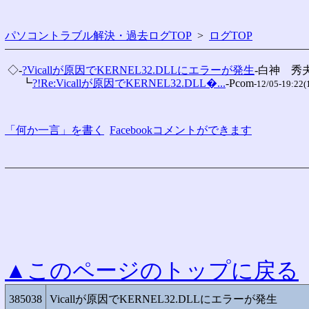
パソコントラブル解決・過去ログTOP
>
ログTOP
 ◇-
?Vicallが原因でKERNEL32.DLLにエラーが発生
-白神　秀夫
 　 ┗
?!Re:Vicallが原因でKERNEL32.DLL�...
-Pcom
-12/05-19:22(
「何か一言」を書く
Facebookコメントができます
▲このページのトップに戻る
385038
Vicallが原因でKERNEL32.DLLにエラーが発生