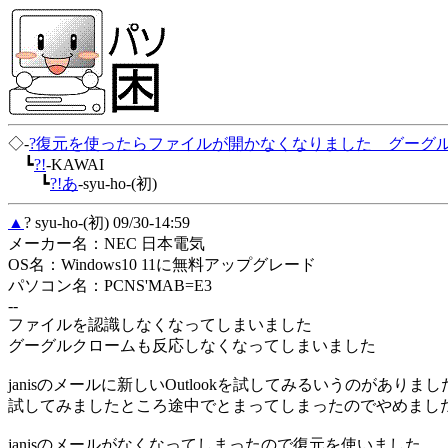
◇-
?復元を使ったらファイルが開かなくなりました グーグ
┗
?!
-KAWAI
┗
?!あ
-syu-ho-(初)
▲
? syu-ho-(初) 09/30-14:59
メーカー名：NEC 日本電気
OS名：Windows10 11に無料アップグレード
パソコン名：PCNS'MAB=E3
--
ファイルを認識しなくなってしまいました
グーグルクロームも反応しなくなってしまいました
janisのメールに新しいOutlookを試してみるいうのがありま
試してみましたところ途中でとまってしまったのでやめまし
janisのメールがなくなってしまったので復元を使いました