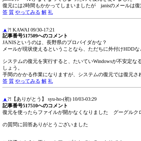
復元には2時間もかかってしまいましたが janisのメールは
答
質
やってみる
解
礼
▲
?! KAWAI 09/30-17:21
記事番号517509へのコメント
JANISというのは、長野県のプロバイダかな？
メールが現状使えるということなら、ただちに外付けHDDな
システムの復元を実行すると、たいていWindowsが不安
しょう。
手間のかかる作業になりますが、システムの復元では復元さ
答
質
やってみる
解
礼
▲
?!【ありがとう】 syu-ho-(初) 10/03-03:29
記事番号517510へのコメント
復元を使ったらファイルが開かなくなりました グーグルク
の質問に回答ありがとうございました