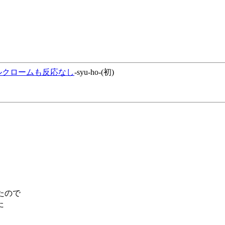
ルクロームも反応なし
-syu-ho-(初)
したので
た