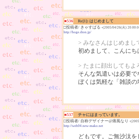
■536
Re[1]: はじめまして
□投稿者/ きゃすばる -
(2005/04/26(火) 20:00:0
http://hoge.dion.jp/
> みなさんはじめまし
初めまして、こんにちは。(
> たまに顔出しても
そんな気遣いは必要で
ぼくは気軽な「雑談の
■537
チャにはまっています。
□投稿者/ 自称デザイナー@痛風なり -
(2005
http://web04.new-mako.net
どもです。ご無沙汰を