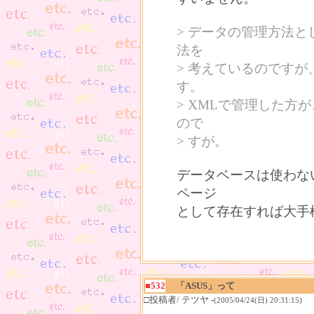
> データの管理方法
法を
> 考えているのです
す。
> XMLで管理した
ので
> すが。
データベースは使わな
ページ
として存在すれば大手
■532
「ASUS」って
□投稿者/ テツヤ -
(2005/04/24(日) 20:31:15)