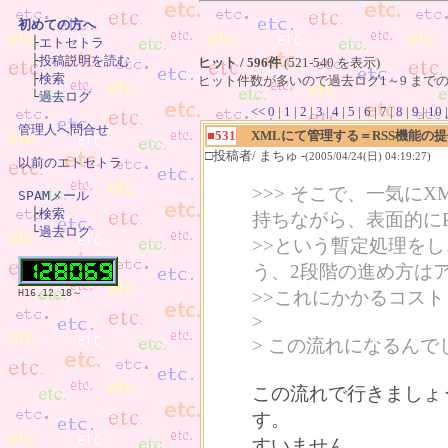
初めての方へ

　├
エトセトラ
　├
投稿説明を読む
ヒット / 596件
(521-540 を表示)
　├
検索
ヒット件数が多いので過去ログ1～9 までの
　└
過去ログ
<<
0
|
1
|
2
|
3
|
4
|
5
|
6
|
7
|
8
|
9
|
10
管理人へ問合せ
■531
XMLにて管理する＝RSS機能の
□投稿者/ まちゅ -
(2005/04/24(日) 04:19:27)
以前のエトセトラ
>>> そこで、一気に
SPAMメール

　├
検索
持ちながら、表面的に
　└
過去ログ
>>という暫定処理を
う、2段階の進め方は
H16.12.18～
>>これにかかるコス
>
> この流れになるんで
この流れで行きましょ
す。
すいません。