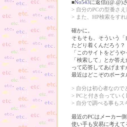
■
No543
に返信((@.@)
> 自分のPCの型番
> また、HP検索をす
確かに。
そもそも、そういう「
たどり着くんだろう？
「このサイトをどうや
「検索して」とか答え
って応答してあげます
最近はどこぞのポータ
> 自分は初心者なの
> PCと付き合ってい
> 自分で調べる事も
最近のPCはメーカー
使い手も安易に考えて