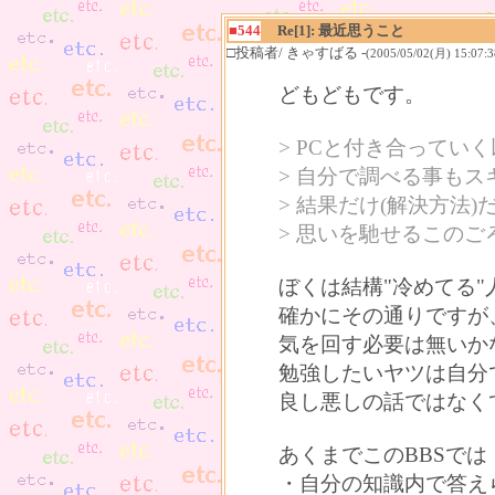
■544
Re[1]: 最近思うこと
□投稿者/ きゃすばる -
(2005/05/02(月) 15:07:3
どもどもです。
> PCと付き合ってい
> 自分で調べる事も
> 結果だけ(解決方法
> 思いを馳せるこのご
ぼくは結構"冷めてる
確かにその通りですが
気を回す必要は無いか
勉強したいヤツは自分
良し悪しの話ではなく
あくまでこのBBSでは
・自分の知識内で答え