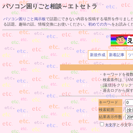
パソコン困りごと相談～エトセトラ
パソコン困りごと掲示板
で話題にできない内容を投稿する場所を作りまし
る話題。趣味の話。情報交換にお使いください。
初めての方へ
をお読みく
新規作成
新着記事
ツ
・キーワードを複数
・検索条件は、(AND)
・[返信]をクリッ
・過去ログから探
キーワード
/
検索範囲
/
結果表示件数
/
大文字と小文字