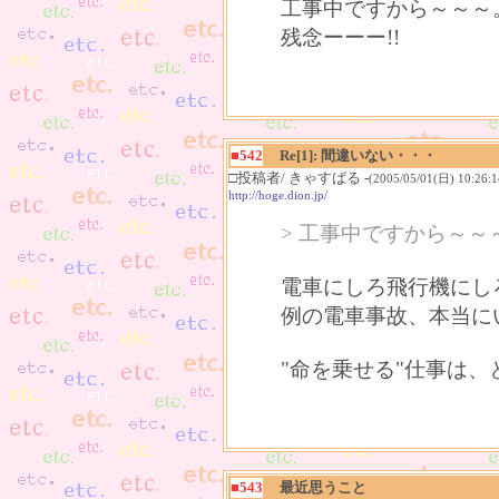
工事中ですから～～～
残念ーーー!!
■542
Re[1]: 間違いない・・・
□投稿者/ きゃすばる -
(2005/05/01(日) 10:26:1
http://hoge.dion.jp/
> 工事中ですから～～
電車にしろ飛行機にし
例の電車事故、本当に
"命を乗せる"仕事は
■543
最近思うこと