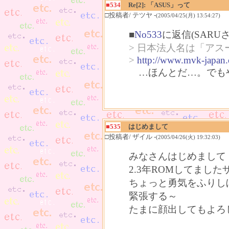
■534
Re[2]: 「ASUS」って
□投稿者/ テツヤ -
(2005/04/25(月) 13:54:27)
■
No533
に返信(SARU
> 日本法人名は「ア
>
http://www.mvk-japan.
…ほんとだ…。でもや
■535
はじめまして
□投稿者/ ザイル -
(2005/04/26(火) 19:32:03)
みなさんはじめまして
2.3年ROMしてまし
ちょっと勇気をふりし
緊張する～
たまに顔出してもよろ