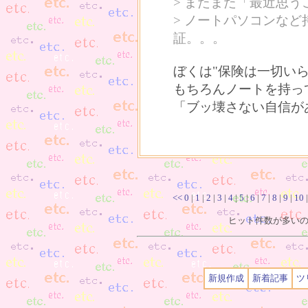
> またまた「最近思う
> ノートパソコンな
証。。。
ぼくは"保険は一切いら
もちろんノートを持っ
「ブッ壊さない自信が
<<
0
|
1
|
2
|
3
|
4
|
5
|
6
|
7
|
8
|
9
|
10
ヒット件数が多いので
新規作成
新着記事
ツ