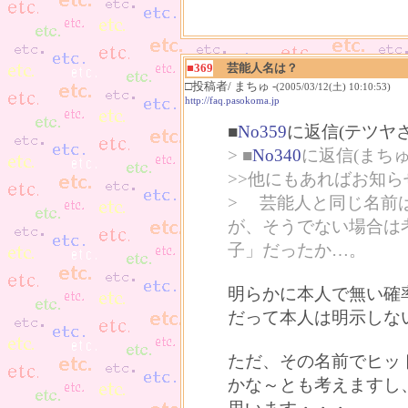
■369
芸能人名は？
□投稿者/ まちゅ -
(2005/03/12(土) 10:10:53)
http://faq.pasokoma.jp
■
No359
に返信(テツヤ
> ■
No340
に返信(まち
>>他にもあればお知
> 芸能人と同じ名前
が、そうでない場合は
子」だったか…。
明らかに本人で無い確
だって本人は明示しな
ただ、その名前でヒッ
かな～とも考えますし