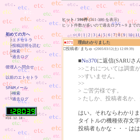
ヒット / 596件
(361-380 を表示)
ヒット件数が多いので過去ログ1～9 までの
初めての方へ
<<
0
|
1
|
2
|
3
|
4
|
5
|
6
|
7
|
8
|
9
|
10
|
11

　├
エトセトラ
■371
理由わかりました
　├
投稿説明を読む
□投稿者/ まちゅ -
(2005/03/12(土) 12:09:39)
　├
検索
　└
過去ログ
■
No370
に返信(SARUさ
管理人へ問合せ
>>これについては調査
>>すいません。
以前のエトセトラ
>>
SPAMメール
> ご苦労様です。

　├
検索
> たしか、投稿者名か
　└
過去ログ
はい。それならわかりま
H16.12.18～
タイトルの機種依存文字
投稿者もかな・・・はは