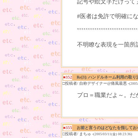
記号や絵文字だけって
#医者は免許で明確に
'’’’’’’’’’’’’’’’’’’’’’’’’’’’’’’’’
不明瞭な表現を一箇所
■352
Re[3]: ハンドルネーム利用の取り
□投稿者/ 自称デザイナー@痛風最悪 -
(2005
プロ＝職業だよ～。だ
■355
お前と言うのはどなたを指してお
□投稿者/ まちゅ -
(2005/03/11(金) 08:23:36)