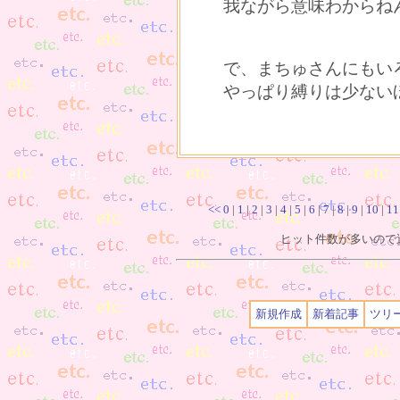
我ながら意味わからね
で、まちゅさんにもい
やっぱり縛りは少ない
<<
0
|
1
|
2
|
3
|
4
|
5
|
6
|
7
|
8
|
9
|
10
|
11
ヒット件数が多いので過
新規作成
新着記事
ツリ