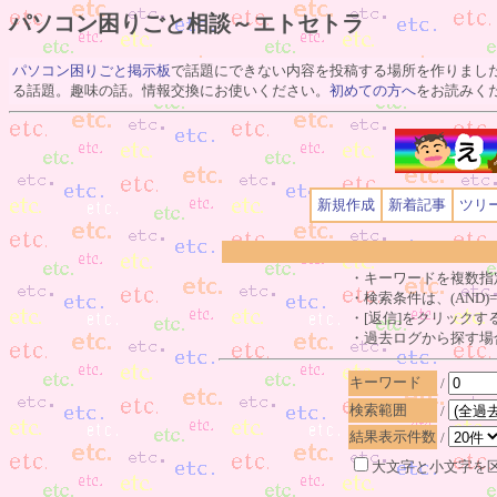
パソコン困りごと相談～エトセトラ
パソコン困りごと掲示板
で話題にできない内容を投稿する場所を作りまし
る話題。趣味の話。情報交換にお使いください。
初めての方へ
をお読みく
新規作成
新着記事
ツリ
・キーワードを複数指
・検索条件は、(AND)=[
・[返信]をクリックす
・過去ログから探す場
キーワード
/
検索範囲
/
結果表示件数
/
大文字と小文字を