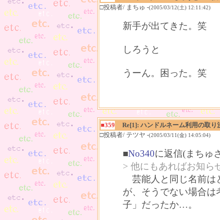
□投稿者/ まちゅ -
(2005/03/12(土) 12:11:42)
新手が出てきた。笑
しろうと
うーん。困った。笑
■359
Re[1]: ハンドルネーム利用の取り
□投稿者/ テツヤ -
(2005/03/11(金) 14:05:04)
■
No340
に返信(まちゅ
> 他にもあればお知ら
芸能人と同じ名前はど
が、そうでない場合は
子」だったか…。