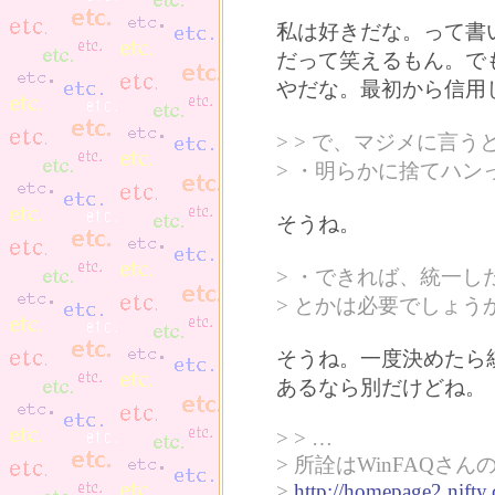
私は好きだな。って書
だって笑えるもん。で
やだな。最初から信用
> > で、マジメに言う
> ・明らかに捨てハンっ
そうね。
> ・できれば、統一し
> とかは必要でしょう
そうね。一度決めたら
あるなら別だけどね。
> > …
> 所詮はWinFAQさ
>
http://homepage2.nift