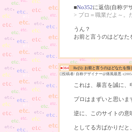
■
No352
に返信(自称デ
> プロ＝職業だよ～
うん？
お前と言うのはどなた
■364
Re[5]: お前と言うのはどなた
□投稿者/ 自称デザイナー@痛風最悪 -
(2005
これは、暴言を誠に、
プロはまずいと思いま
逆に、このサイトの意
としてる方ばかりだと