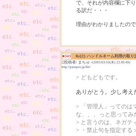
で、それが内容欄に下り
る訳だ・・・
理由がわかりましたので
■343
Re[2]: ハンドルネーム利用の取り
□投稿者/ まちゅ -
(2005/03/10(木) 23:49:49)
http://pasopro.jp/dir/
> どもどもです。
ありがとう。少し考え
> 「管理人」っての
な、、、っと思ってみ
> と言うのは、ネガ
> ・禁止句を指定す