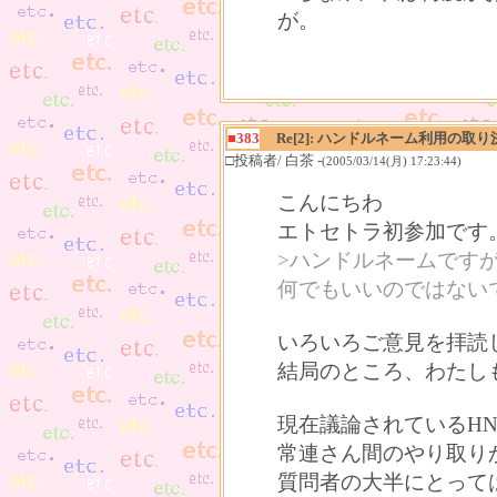
が。
■383
Re[2]: ハンドルネーム利用の取り
□投稿者/ 白茶 -
(2005/03/14(月) 17:23:44)
こんにちわ
エトセトラ初参加です
>ハンドルネームです
何でもいいのではない
いろいろご意見を拝読
結局のところ、わたし
現在議論されているH
常連さん間のやり取り
質問者の大半にとって