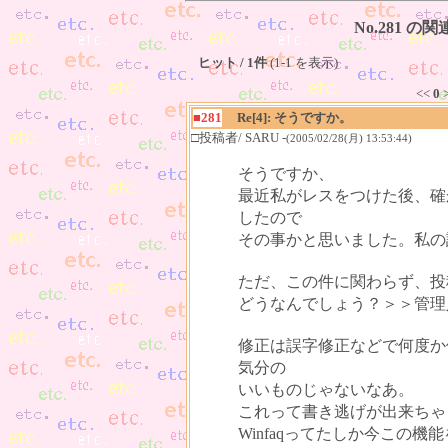
No.281 の
ヒット / 1件
(1-1 を表示)
<<
0
>
■281
Re[4]: そうですか。
□投稿者/ SARU -
(2005/02/28(月) 13:53:44)
そうですか、
最近私がレスをつけた後、確
したので
その事かと思いました。私の
ただ、この件に関わらず、投
どうなんでしょう？＞＞管理
修正は誤字修正などで何度か
気分の
いいものじゃないなあ。
これって書き逃げが出来ちゃ
Winfaqってたしか今この