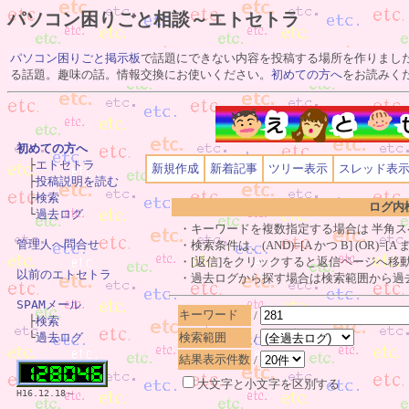
パソコン困りごと相談～エトセトラ
パソコン困りごと掲示板
で話題にできない内容を投稿する場所を作りまし
る話題。趣味の話。情報交換にお使いください。
初めての方へ
をお読みく
初めての方へ

　├
エトセトラ
新規作成
新着記事
ツリー表示
スレッド表
　├
投稿説明を読む
　├
検索
ログ内
　└
過去ログ
・キーワードを複数指定する場合は 半角ス
管理人へ問合せ
・検索条件は、(AND)=[A かつ B] (OR)=[
・[返信]をクリックすると返信ページへ移動
以前のエトセトラ
・過去ログから探す場合は検索範囲から過
SPAMメール
キーワード
/

　├
検索
検索範囲
　└
過去ログ
/
結果表示件数
/
大文字と小文字を区別する
H16.12.18～