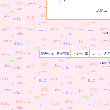
け？
記事No.2
<<
0
>
新規作成
新着記事
ツリー表示
スレッド表
-
Child T