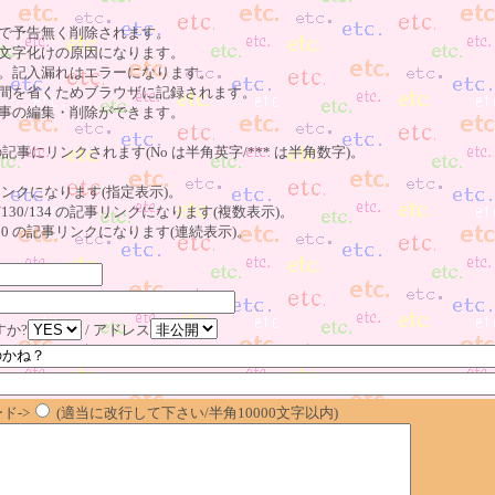
で予告無く削除されます。
文字化けの原因になります。
。記入漏れはエラーになります。
間を省くためブラウザに記録されます。
事の編集・削除ができます。
の記事にリンクされます(No は半角英字/*** は半角数字)。
記事リンクになります(指定表示)。
o123/130/134 の記事リンクになります(複数表示)。
23～130 の記事リンクになります(連続表示)。
すか?
/ アドレス
ド->
(適当に改行して下さい/半角10000文字以内)