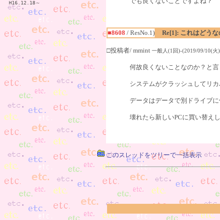
でも良くないことですよね？
H16.12.18～
■8608
/ ResNo.1)
Re[1]: これはどう
□投稿者/ mmint
一般人(1回)-(2019/09/10(火) 
何故良くないことなのか？と言
システムがクラッシュしてリカ
データはデータで別ドライブに
壊れたら新しいPCに買い替え
このスレッドをツリーで一括表示