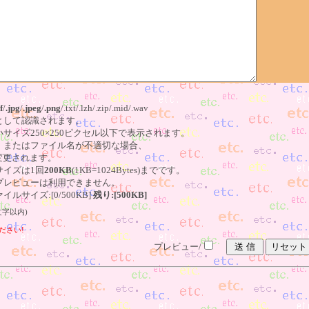
f
/
.jpg
/
.jpeg
/
.png
/.txt/.lzh/.zip/.mid/.wav
像として認識されます。
小サイズ250×250ピクセル以下で表示されます。
る、またはファイル名が不適切な場合、
更されます。
サイズは1回
200KB
(1KB=1024Bytes)までです。
はプレビューは利用できません。
ルサイズ:[0/500KB]
残り:[500KB]
文字以内)
ださい!
プレビュー/