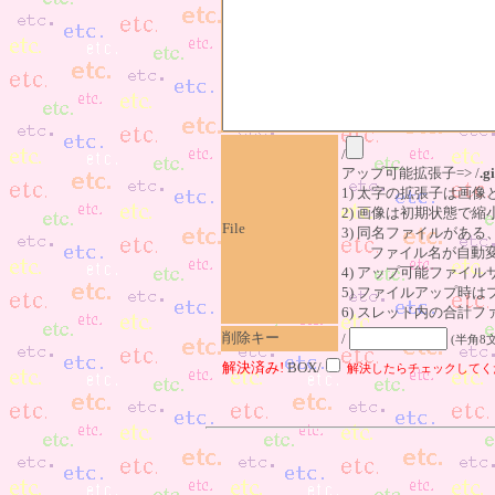
/
アップ可能拡張子=> /
.gi
1) 太字の拡張子は画
2) 画像は初期状態で縮
File
3) 同名ファイルがあ
ファイル名が自動変
4) アップ可能ファイル
5) ファイルアップ時
6) スレッド内の合計ファイ
削除キー
/
(半角8
解決済み!
BOX/
解決したらチェックしてく