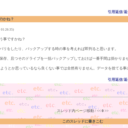
引用返信
/
返
なのかね？
01:26:35)
う事ですかね？
バリをしたり、バックアップする時の事を考えれば即判ると思います。
保存、且つそのドライブを一括バックアップしておけば一番手間は掛かりま
しようとか思っているなら良くない事では全然有りません。データを捨てる事
引用返信
/
返
スレッド内ページ移動 / <<
0
>>
このスレッドに書きこむ