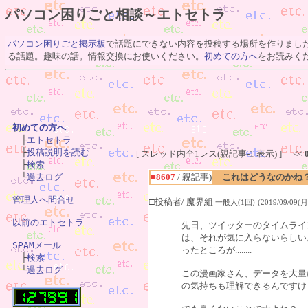
パソコン困りごと相談～エトセトラ
パソコン困りごと掲示板
で話題にできない内容を投稿する場所を作りまし
る話題。趣味の話。情報交換にお使いください。
初めての方へ
をお読みく
初めての方へ

　├
エトセトラ
　├
投稿説明を読む
[ スレッド内全1レス(親記事-1 表示) ] <<
　├
検索
■8607
/ 親記事)
これはどうなのかね
　└
過去ログ
管理人へ問合せ
□投稿者/ 魔界組
一般人(1回)-(2019/09/09(月)
以前のエトセトラ
先日、ツイッターのタイムライ
は、それが気に入らないらしい
SPAMメール
ったところが........

　├
検索
　└
過去ログ
この漫画家さん、データを大量
の気持ちも理解できるんですけ