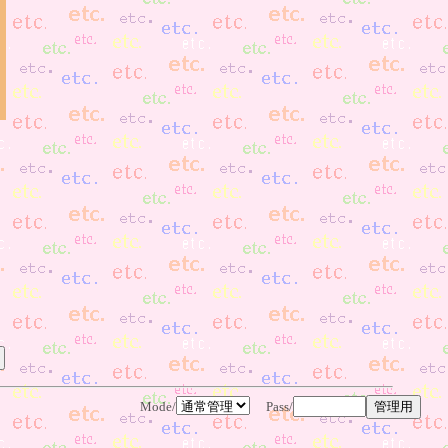
Mode/
Pass/