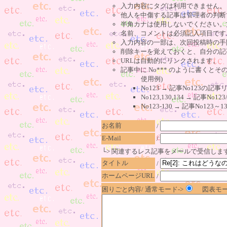
入力内容にタグは利用できません。
他人を中傷する記事は管理者の判断
半角カナは使用しないでください。
名前、コメントは必須記入項目です
入力内容の一部は、次回投稿時の手
削除キーを覚えておくと、自分の記
URLは自動的にリンクされます。
記事中に No*** のように書くとそ
使用例)
No123 → 記事No123の
No123,130,134 → 記事N
No123-130 → 記事No1
お名前
/
E-Mail
/
└> 関連するレス記事をメールで受信しま
タイトル
/
ホームページURL
/
困りごと内容/ 通常モード->
図表モー