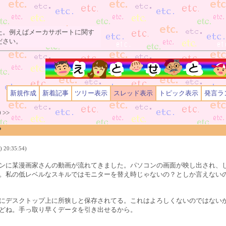
た。例えばメーカサポートに関す
ださい。
新規作成
新着記事
ツリー表示
スレッド表示
トピック表示
発言ラ
0
>>
？
 20:35:54)
ンに某漫画家さんの動画が流れてきました。パソコンの画面が映し出され、
。私の低レベルなスキルではモニターを替え時じゃないの？としか言えない
にデスクトップ上に所狭しと保存されてる。これはよろしくないのではない
どね。手っ取り早くデータを引き出せるから。