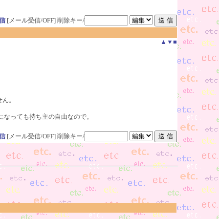
信
[メール受信/OFF]
削除キー/
▲
▼
■
せん。
になっても持ち主の自由なので。
信
[メール受信/OFF]
削除キー/