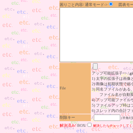
困りごと内容/ 通常モード->
図表モー
/
アップ可能拡張子=> /
.gi
1) 太字の拡張子は画
2) 画像は初期状態で縮
File
3) 同名ファイルがあ
ファイル名が自動変
4) アップ可能ファイル
5) ファイルアップ時
6) スレッド内の合計ファイ
削除キー
/
(半角8
解決済み!
BOX/
解決したらチェックしてく