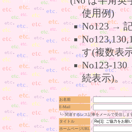
(No は半角英
使用例)
No123 
No123,13
す(複数表示
No123-1
続表示)。
お名前
/
E-Mail
/
└> 関連するレス記事をメールで受信しま
タイトル
/
ホームページURL
/