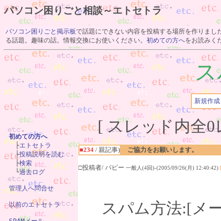
パソコン困りごと相談～エトセトラ
パソコン困りごと掲示板
で話題にできない内容を投稿する場所を作りまし
る話題。趣味の話。情報交換にお使いください。
初めての方へ
をお読みく
ス
新規作成
[ スレッド内全0レ
初めての方へ

　├
エトセトラ
■234
/ 親記事)
ご協力をお願いします。
　├
投稿説明を読む
　├
検索
□投稿者/ パピー
一般人(4回)-(2005/09/26(月) 12:40:42)
　└
過去ログ
管理人へ問合せ
スパム方法:[メ
以前のエトセトラ
SPAMメール