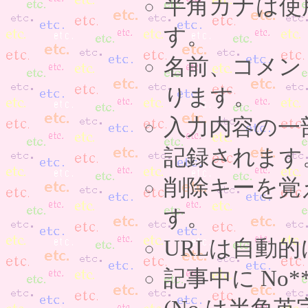
半角カナは使
す。
名前、コメン
ります。
入力内容の一
記録されます
削除キーを覚
す。
URLは自動
記事中に No